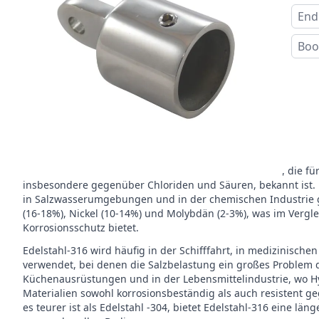
End
Boo
Beschreibung
Edelstahl-316 (A4)
ist das Material dieses Produkts
Edelstahl-316 ist eine hochwertige Edelstahllegierung, die fü
insbesondere gegenüber Chloriden und Säuren, bekannt ist.
in Salzwasserumgebungen und in der chemischen Industrie g
(16-18%), Nickel (10-14%) und Molybdän (2-3%), was im Vergl
Korrosionsschutz bietet.
Edelstahl-316 wird häufig in der Schifffahrt, in medizinis
verwendet, bei denen die Salzbelastung ein großes Problem dar
Küchenausrüstungen und in der Lebensmittelindustrie, wo Hy
Materialien sowohl korrosionsbeständig als auch resistent 
es teurer ist als Edelstahl -304, bietet Edelstahl-316 eine l