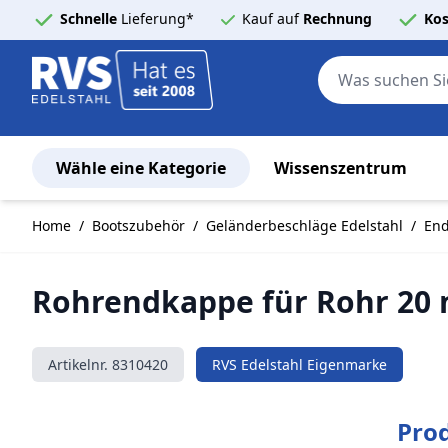
Schnelle
Lieferung*
Kauf auf
Rechnung
Kos
Wähle eine Kategorie
Wissenszentrum
Zum Inhalt springen
Home
/
Bootszubehör
/
Geländerbeschläge Edelstahl
/
End
Rohrendkappe für Rohr 20 
Artikelnr.
8310420
RVS Edelstahl Eigenmarke
Pro