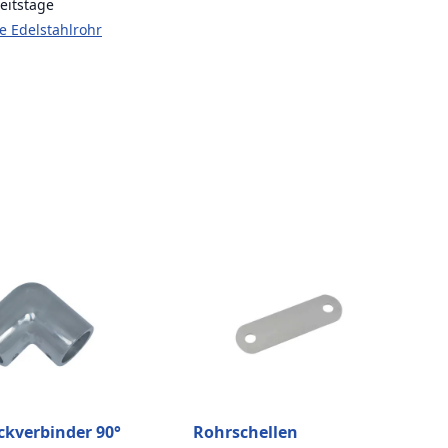
eitstage
te Edelstahlrohr
ckverbinder 90°
Rohrschellen