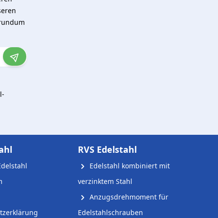
seren
 rundum
l-
ahl
RVS Edelstahl
delstahl
Edelstahl kombiniert mit
m
verzinktem Stahl
Anzugsdrehmoment für
tzerklärung
Edelstahlschrauben