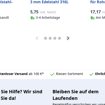
lstahl-
3 mm Edelstahl 316L
für Roh
unbearbeitet
Edelstah
5,75
17,17
inkl. MwSt.
i
sandt
3-4 Arbeitstage
Am M
tenloser Versand
ab 100 €*
Riesen Sortiment
Ehrli
Sie Hilfe? Wir sind
Bleiben Sie auf dem
 Sie da!
Laufenden
Regelmäßig verschicken wir uns