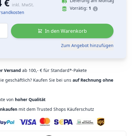
4 €
Lieferung am Montag
inkl. MwSt.
Vorrätig:
1
ersandkosten
In den Warenkorb
Zum Angebot hinzufügen
er Versand
ab 100,- € für Standard*-Pakete
ie geschäftlich? Kaufen Sie bei uns
auf Rechnung ohne
kte von
hoher Qualität
inkaufen
mit dem Trusted Shops Käuferschutz