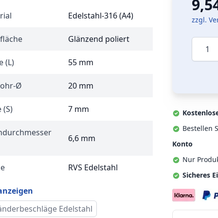
9,5
rial
Edelstahl-316 (A4)
zzgl. V
fläche
Glänzend poliert
Menge
 (L)
55 mm
Rohr-Ø
20 mm
 (S)
7 mm
Kostenlos
Bestellen S
ndurchmesser
6,6 mm
Konto
Nur Produ
ke
RVS Edelstahl
Sicheres E
 anzeigen
änderbeschläge Edelstahl