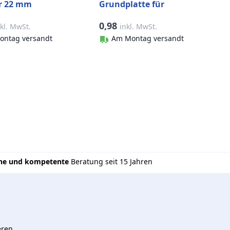
r 22 mm
Grundplatte für
l-316 (A4)
Halbschale 83544HALB
0,98
nkl. MwSt.
inkl. MwSt.
Edelstahl-316 (A4)
ontag versandt
Am Montag versandt
che und kompetente
Beratung seit 15 Jahren
eren