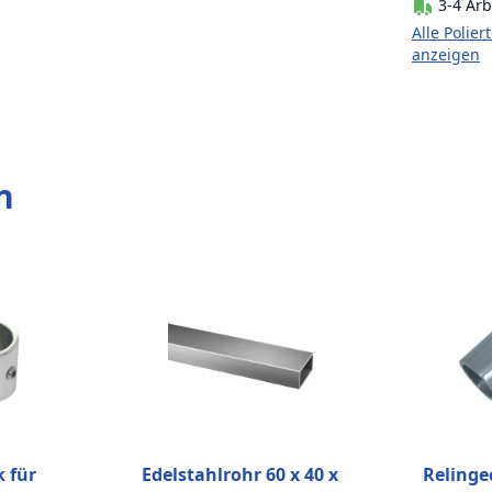
3-4 Arb
Alle Polier
anzeigen
n
 für
Edelstahlrohr 60 x 40 x
Relinge