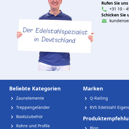
Rufen Sie uns
+31 10 - 4
Schicken Sie u
kundenser
Beliebte Kategorien
Marken
Zaunelemente
Q-Railing
Treppengeländer
RVS Edelstahl Eige
Bootszubehör
Produktempfehl
Rohre und Profile
Blog