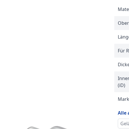
Mate
Ober
Länge
Für 
Dicke
Inne
(iD)
Mar
Alle
Gel