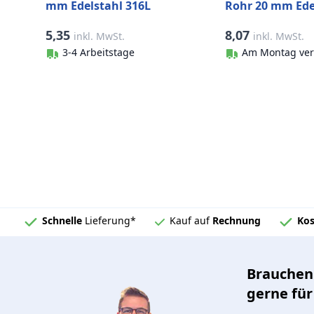
mm Edelstahl 316L
Rohr 20 mm Ede
glänzend poliert
316 (A4)
5,35
8,07
inkl. MwSt.
inkl. MwSt.
3-4 Arbeitstage
Am Montag ver
Schnelle
Lieferung*
Kauf auf
Rechnung
Kos
Brauchen 
gerne für