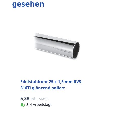
gesehen
E
3
Edelstahlrohr 25 x 1,5 mm RVS-
316Ti glänzend poliert
5,38
5
inkl. MwSt.
3-4 Arbeitstage