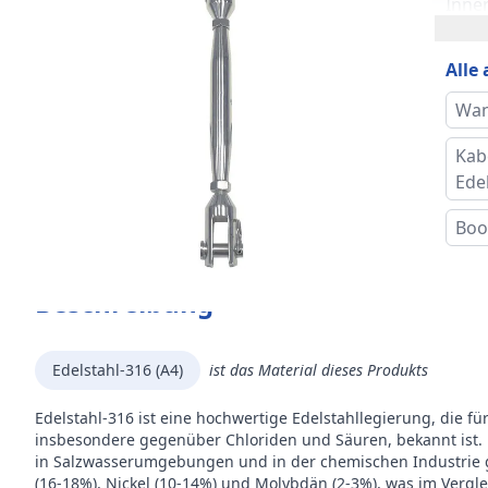
Inner
Länge
Alle
Antr
Wan
Kab
Bruc
Ede
Inner
Boo
Drah
Beschreibung
Mar
Edelstahl-316 (A4)
ist das Material dieses Produkts
Edelstahl-316 ist eine hochwertige Edelstahllegierung, die fü
insbesondere gegenüber Chloriden und Säuren, bekannt ist.
in Salzwasserumgebungen und in der chemischen Industrie g
(16-18%), Nickel (10-14%) und Molybdän (2-3%), was im Vergl