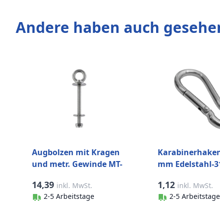
Andere haben auch gesehe
Augbolzen mit Kragen
Karabinerhaken
und metr. Gewinde MT-
mm Edelstahl-31
Serie M12 x 160 mm
14,39
1,12
inkl. MwSt.
inkl. MwSt.
Edelstahl-316 (A4)
2-5 Arbeitstage
2-5 Arbeitstage