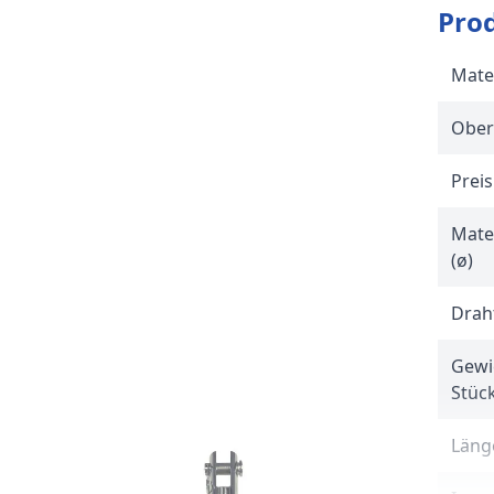
Pro
Mate
Ober
Preis
Mate
(ø)
Drah
Gewi
Stüc
Länge