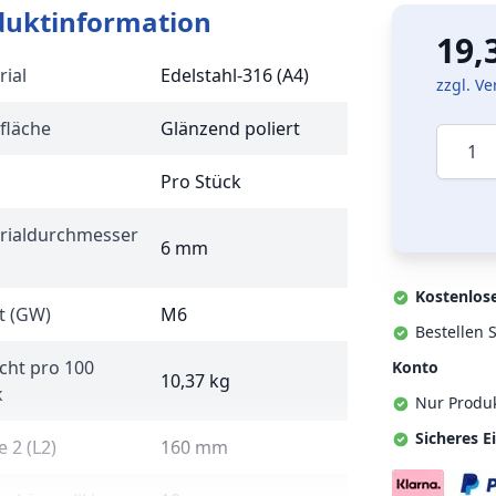
duktinformation
19,
rial
Edelstahl-316 (A4)
zzgl. V
fläche
Glänzend poliert
Menge
Pro Stück
rialdurchmesser
6 mm
Kostenlos
t (GW)
M6
Bestellen S
cht pro 100
Konto
10,37 kg
k
Nur Produ
Sicheres E
 2 (L2)
160 mm