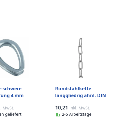
e schwere
Rundstahlkette
rung 4 mm
langgliedrig ähnl. DIN
l-316 (A4)
763 6 mm pro Meter
10,21
l. MwSt.
inkl. MwSt.
Edelstahl-316 (A4)
n geliefert
2-5 Arbeitstage