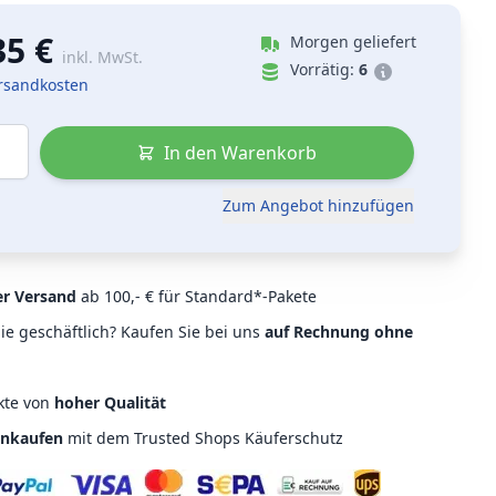
35 €
Morgen geliefert
inkl. MwSt.
Vorrätig:
6
ersandkosten
In den Warenkorb
Zum Angebot hinzufügen
er Versand
ab 100,- € für Standard*-Pakete
ie geschäftlich? Kaufen Sie bei uns
auf Rechnung ohne
kte von
hoher Qualität
inkaufen
mit dem Trusted Shops Käuferschutz