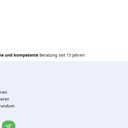
che und kompetente
Beratung seit 15 Jahren
eren
seren
 rundum