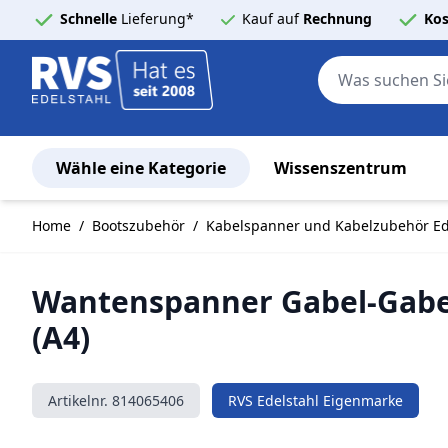
Schnelle
Lieferung*
Kauf auf
Rechnung
Kos
Wähle eine Kategorie
Wissenszentrum
Zum Inhalt springen
Home
/
Bootszubehör
/
Kabelspanner und Kabelzubehör Ed
Wantenspanner Gabel-Gabel
(A4)
Artikelnr.
814065406
RVS Edelstahl Eigenmarke