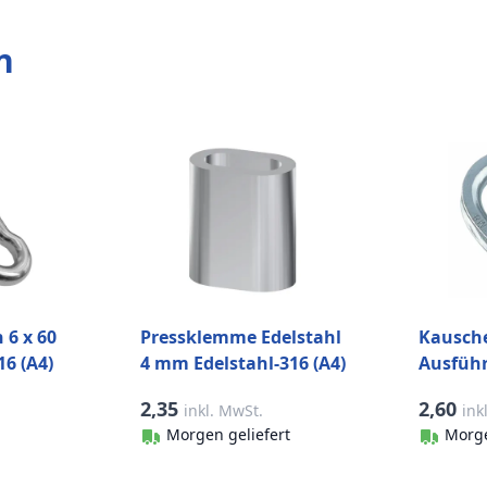
n
 6 x 60
Pressklemme Edelstahl
Kausch
6 (A4)
4 mm Edelstahl-316 (A4)
Ausfüh
Edelstah
2,35
2,60
inkl. MwSt.
ink
Morgen geliefert
Morge