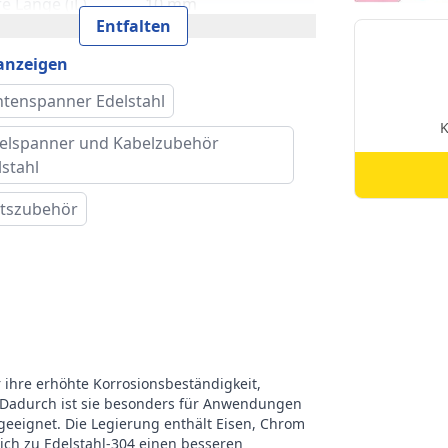
e Länge (iL)
10 mm
Entfalten
 1 (L1)
230 mm
 anzeigen
ieb
SW8
tenspanner Edelstahl
elspanner und Kabelzubehör
hlast
910 kg
lstahl
e Breite (iB)
7,5 mm
tszubehör
ttyp
Metrisches Gewinde
ke
RVS Edelstahl
r ihre erhöhte Korrosionsbeständigkeit,
 Dadurch ist sie besonders für Anwendungen
eeignet. Die Legierung enthält Eisen, Chrom
eich zu Edelstahl-304 einen besseren