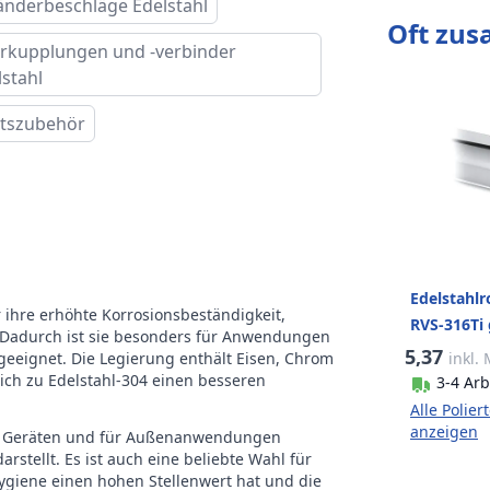
änderbeschläge Edelstahl
Oft zu
rkupplungen und -verbinder
lstahl
tszubehör
Edelstahlr
r ihre erhöhte Korrosionsbeständigkeit,
RVS-316Ti 
 Dadurch ist sie besonders für Anwendungen
5,37
inkl.
eeignet. Die Legierung enthält Eisen, Chrom
eich zu Edelstahl-304 einen besseren
3-4 Arb
Alle Polier
anzeigen
chen Geräten und für Außenanwendungen
stellt. Es ist auch eine beliebte Wahl für
giene einen hohen Stellenwert hat und die