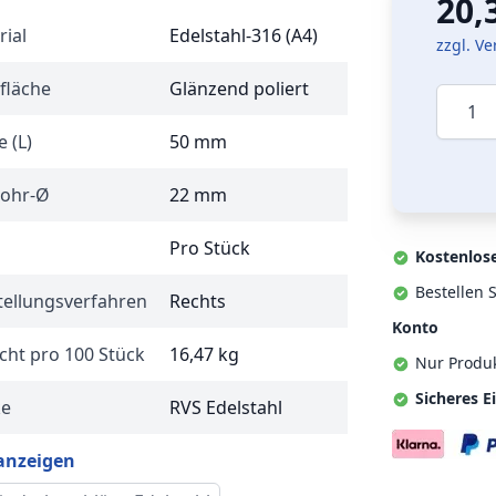
20,
rial
Edelstahl-316 (A4)
zzgl. V
fläche
Glänzend poliert
Menge
 (L)
50 mm
Rohr-Ø
22 mm
Pro Stück
Kostenlos
Bestellen S
tellungsverfahren
Rechts
Konto
cht pro 100 Stück
16,47 kg
Nur Produ
Sicheres E
ke
RVS Edelstahl
 anzeigen