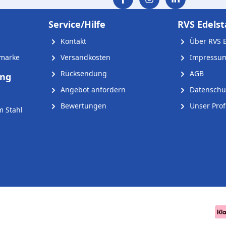
Service/Hilfe
RVS Edelst
Kontakt
Über RVS E
nmarke
Versandkosten
Impressu
Rücksendung
AGB
ung
Angebot anfordern
Datenschu
Bewertungen
Unser Profi
m Stahl