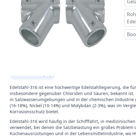
Gel
Roh
Ede
Boo
Beschreibung
Edelstahl-316 (A4)
ist das Material dieses Produkts
Edelstahl-316 ist eine hochwertige Edelstahllegierung, die fü
insbesondere gegenüber Chloriden und Säuren, bekannt ist.
in Salzwasserumgebungen und in der chemischen Industrie g
(16-18%), Nickel (10-14%) und Molybdän (2-3%), was im Vergl
Korrosionsschutz bietet.
Edelstahl-316 wird häufig in der Schifffahrt, in medizinis
verwendet, bei denen die Salzbelastung ein großes Problem dar
Küchenausrüstungen und in der Lebensmittelindustrie, wo Hy