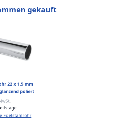
sammen gekauft
ohr 22 x 1,5 mm
glänzend poliert
 MwSt.
eitstage
te Edelstahlrohr