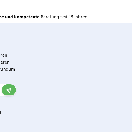
che und kompetente
Beratung seit 15 Jahren
eren
seren
 rundum
l-