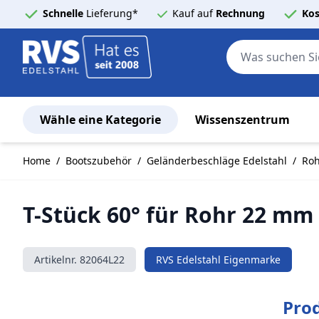
Schnelle
Lieferung*
Kauf auf
Rechnung
Kos
Wähle eine Kategorie
Wissenszentrum
Zum Inhalt springen
Home
/
Bootszubehör
/
Geländerbeschläge Edelstahl
/
Roh
T-Stück 60° für Rohr 22 mm 
Artikelnr.
82064L22
RVS Edelstahl Eigenmarke
Pro