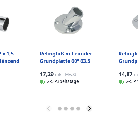
 x 1,5
Relingfuß mit runder
Relingf
länzend
Grundplatte 60° 63,5
Grundpl
mm für Rohr 22 mm
Rohr 22
17,29
14,87
inkl. MwSt.
i
Edelstahl-316 (A4)
316 (A4)
2-5 Arbeitstage
2-5 A