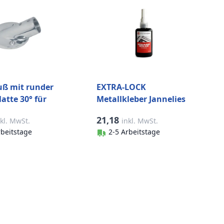
uß mit runder
EXTRA-LOCK
atte 30° für
Metallkleber Jannelies
 mm Edelstahl-
50 ml
21,18
nkl. MwSt.
inkl. MwSt.
rbeitstage
2-5 Arbeitstage