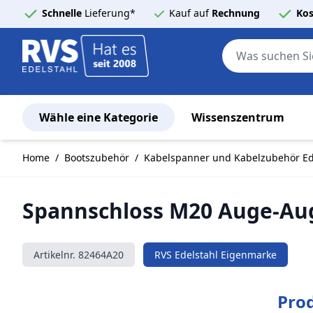
Schnelle
Lieferung*
Kauf auf
Rechnung
Kos
Wähle eine Kategorie
Wissenszentrum
Zum Inhalt springen
Home
/
Bootszubehör
/
Kabelspanner und Kabelzubehör Ed
Spannschloss M20 Auge-Auge
Artikelnr.
82464A20
RVS Edelstahl Eigenmarke
Pro