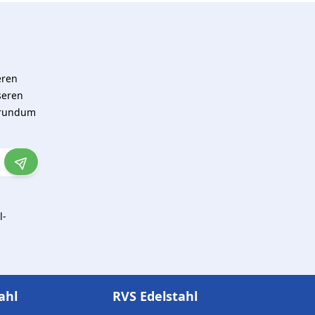
eren
seren
 rundum
l-
ahl
RVS Edelstahl