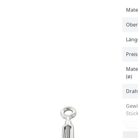
Mate
Ober
Länge
Preis
Mate
(ø)
Drah
Gewi
Stüc
Länge