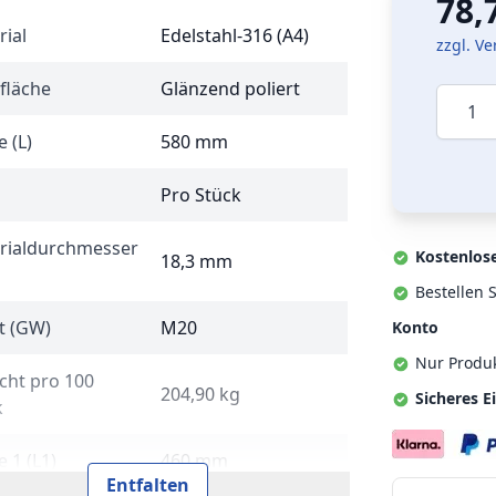
78,
rial
Edelstahl-316 (A4)
zzgl. V
fläche
Glänzend poliert
Menge
 (L)
580 mm
Pro Stück
rialdurchmesser
Kostenlos
18,3 mm
Bestellen S
t (GW)
M20
Konto
Nur Produ
cht pro 100
204,90 kg
Sicheres E
k
 1 (L1)
460 mm
Entfalten