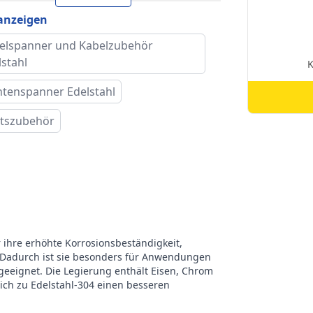
hlast
3600 kg
 anzeigen
ttyp
Metrisches Gewinde
elspanner und Kabelzubehör
lstahl
ndurchmesser
30 mm
tenspanner Edelstahl
tszubehör
ke
RVS Edelstahl
r ihre erhöhte Korrosionsbeständigkeit,
 Dadurch ist sie besonders für Anwendungen
eeignet. Die Legierung enthält Eisen, Chrom
eich zu Edelstahl-304 einen besseren