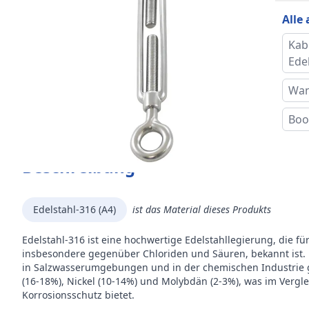
Bruc
Alle
Drah
Kab
Ede
Inne
Wan
(iD)
Boo
Mar
Beschreibung
Edelstahl-316 (A4)
ist das Material dieses Produkts
Edelstahl-316 ist eine hochwertige Edelstahllegierung, die fü
insbesondere gegenüber Chloriden und Säuren, bekannt ist.
in Salzwasserumgebungen und in der chemischen Industrie g
(16-18%), Nickel (10-14%) und Molybdän (2-3%), was im Vergl
Korrosionsschutz bietet.