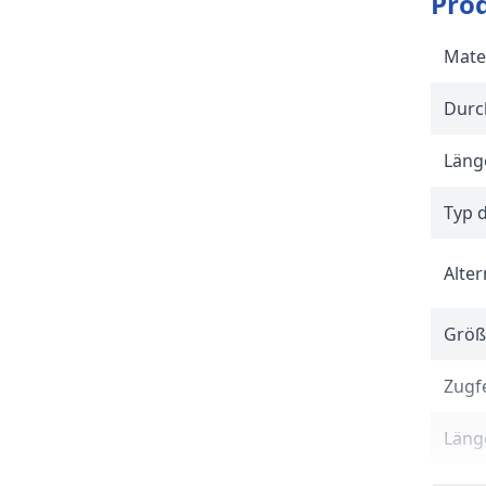
Pro
Mate
Durc
Länge
Typ 
Alter
Größ
Zugfe
Länge