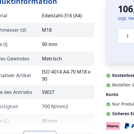
duktinformation
106
rial
Edelstahl-316 (A4)
zzgl. V
hmesser (d)
M18
Menge
 (l)
90 mm
des Gewindes
Metrisch
ISO 4014 A4-70 M18 x
nativer Artikel
Kostenlos
90
Bestellen S
e des Antriebs
SW27
Konto
Nur Produ
stigkeit
700 N/mm2
Sicheres E
 (L)
90 mm