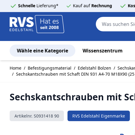
Schnelle
Lieferung*
Kauf auf
Rechnung
Kos
Wähle eine Kategorie
Wissenszentrum
Zum Inhalt springen
Home
/
Befestigungsmaterial
/
Edelstahl Bolzen
/
Sechskan
/
Sechskantschrauben mit Schaft DIN 931 A4-70 M18X90 (25 
Sechskantschrauben mit Sch
Artikelnr.
S0931418 90
RVS Edelstahl Eigenmarke