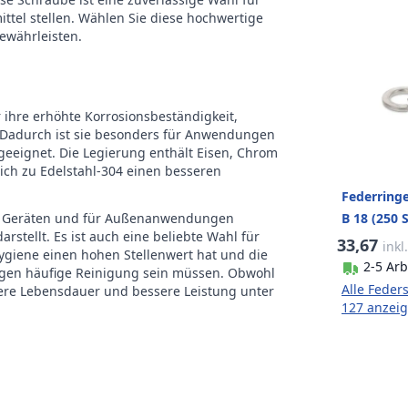
ieb
Buitenzeskant
ittel stellen. Wählen Sie diese hochwertige
gewährleisten.
t der
25
ackung
r ihre erhöhte Korrosionsbeständigkeit,
ke
RVS Edelstahl
 Dadurch ist sie besonders für Anwendungen
eeignet. Die Legierung enthält Eisen, Chrom
eich zu Edelstahl-304 einen besseren
Federring
B 18 (250 
chen Geräten und für Außenanwendungen
stellt. Es ist auch eine beliebte Wahl für
33,67
inkl
giene einen hohen Stellenwert hat und die
2-5 Arb
gegen häufige Reinigung sein müssen. Obwohl
Alle Feder
ängere Lebensdauer und bessere Leistung unter
127 anzei