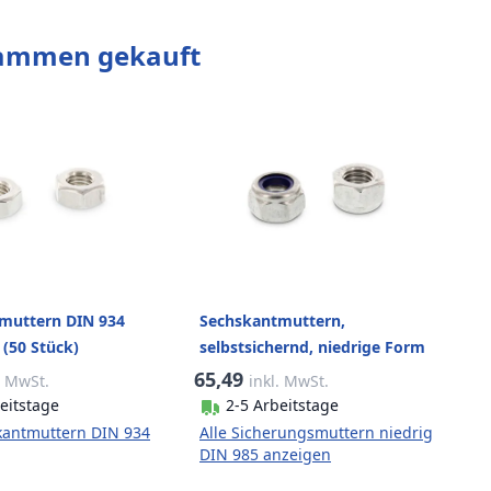
sammen gekauft
muttern DIN 934
Sechskantmuttern,
(50 Stück)
selbstsichernd, niedrige Form
DIN 985 A4-80 M18 Gleitmo
65,49
. MwSt.
inkl. MwSt.
(50 Stück)
eitstage
2-5 Arbeitstage
kantmuttern DIN 934
Alle Sicherungsmuttern niedrig
DIN 985 anzeigen