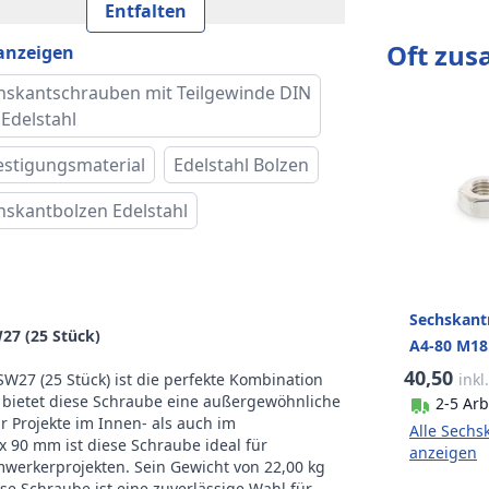
 und Typ
DIN 931
Entfalten
Oft zu
 anzeigen
keklasse
70
hskantschrauben mit Teilgewinde DIN
 des Kopfes
Sechskantkopf
 Edelstahl
rnative Norm
ISO 4014
estigungsmaterial
Edelstahl Bolzen
hskantbolzen Edelstahl
e (e)
30,M14
tlänge (b)
42 mm
höhe (k)
11,5 mm
Sechskant
7 (25 Stück)
A4-80 M18 
Pro Verpackung
40,50
inkl
27 (25 Stück) ist die perfekte Kombination
), bietet diese Schraube eine außergewöhnliche
2-5 Arb
cht pro 100
ür Projekte im Innen- als auch im
Alle Sechs
22,00 kg
 90 mm ist diese Schraube ideal für
k
anzeigen
werkerprojekten. Sein Gewicht von 22,00 kg
ese Schraube ist eine zuverlässige Wahl für