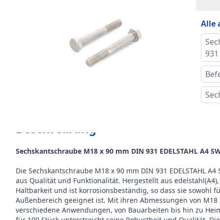
Norm
Alle
Stär
Sec
Form
931
Alte
Bef
Sec
Größ
Drah
Beschreibung
Kopf
Sechskantschraube M18 x 90 mm DIN 931 EDELSTAHL A4 SW2
Preis
Die Sechskantschraube M18 x 90 mm DIN 931 EDELSTAHL A4 SW
aus Qualität und Funktionalität. Hergestellt aus edelstahl(A4
Gewi
Haltbarkeit und ist korrosionsbeständig, so dass sie sowohl f
Außenbereich geeignet ist. Mit ihren Abmessungen von M18 x
Stüc
verschiedene Anwendungen, von Bauarbeiten bis hin zu Heim
für 100 Stück unterstreicht seine Robustheit und Qualität. Di