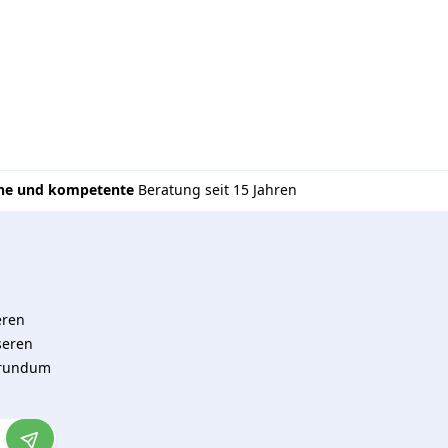
che und kompetente
Beratung seit 15 Jahren
eren
seren
 rundum