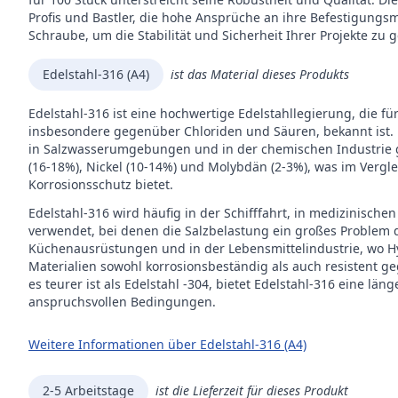
Antr
Profis und Bastler, die hohe Ansprüche an ihre Befestigungsm
Schraube, um die Stabilität und Sicherheit Ihrer Projekte zu 
Inhal
Verp
Edelstahl-316 (A4)
ist das Material dieses Produkts
Edelstahl-316 ist eine hochwertige Edelstahllegierung, die fü
Mar
insbesondere gegenüber Chloriden und Säuren, bekannt ist.
in Salzwasserumgebungen und in der chemischen Industrie g
(16-18%), Nickel (10-14%) und Molybdän (2-3%), was im Vergl
Korrosionsschutz bietet.
Edelstahl-316 wird häufig in der Schifffahrt, in medizinis
verwendet, bei denen die Salzbelastung ein großes Problem dar
Küchenausrüstungen und in der Lebensmittelindustrie, wo Hy
Materialien sowohl korrosionsbeständig als auch resistent 
es teurer ist als Edelstahl -304, bietet Edelstahl-316 eine l
anspruchsvollen Bedingungen.
Weitere Informationen über Edelstahl-316 (A4)
2-5 Arbeitstage
ist die Lieferzeit für dieses Produkt