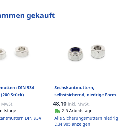
sammen gekauft
muttern DIN 934
Sechskantmuttern,
(200 Stück)
selbstsichernd, niedrige Form
DIN 985 A4-80 M12 Gleitmo
48,10
. MwSt.
inkl. MwSt.
(200 Stück)
eitstage
2-5 Arbeitstage
kantmuttern DIN 934
Alle Sicherungsmuttern niedrig
DIN 985 anzeigen