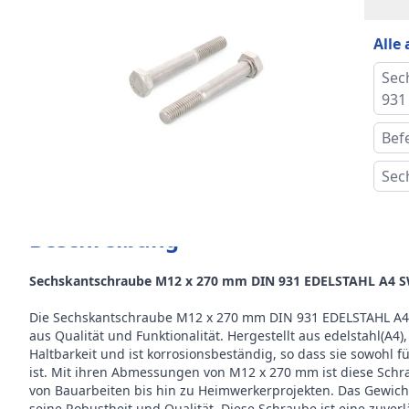
Norm
Alle
Stär
Sec
Form
931
Alte
Bef
Sec
Größ
Drah
Beschreibung
Kopf
Sechskantschraube M12 x 270 mm DIN 931 EDELSTAHL A4 SW
Preis
Die Sechskantschraube M12 x 270 mm DIN 931 EDELSTAHL A4 S
aus Qualität und Funktionalität. Hergestellt aus edelstahl(A4
Gewi
Haltbarkeit und ist korrosionsbeständig, so dass sie sowohl 
ist. Mit ihren Abmessungen von M12 x 270 mm ist diese Sch
Stüc
von Bauarbeiten bis hin zu Heimwerkerprojekten. Das Gewicht 
seine Robustheit und Qualität. Diese Schraube ist eine zuverl