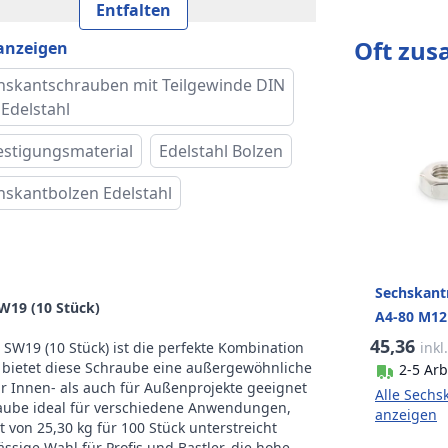
 und Typ
DIN 931
Entfalten
Oft zu
 anzeigen
keklasse
70
hskantschrauben mit Teilgewinde DIN
 des Kopfes
Sechskantkopf
 Edelstahl
rnative Norm
ISO 4014
estigungsmaterial
Edelstahl Bolzen
hskantbolzen Edelstahl
e (e)
21,1 mm
tlänge (b)
49 mm
höhe (k)
7,5 mm
Sechskant
19 (10 Stück)
A4-80 M12 
Pro Verpackung
45,36
inkl
W19 (10 Stück) ist die perfekte Kombination
), bietet diese Schraube eine außergewöhnliche
2-5 Arb
cht pro 100
für Innen- als auch für Außenprojekte geeignet
Alle Sechs
25,30 kg
raube ideal für verschiedene Anwendungen,
k
anzeigen
von 25,30 kg für 100 Stück unterstreicht
ässige Wahl für Profis und Bastler, die hohe