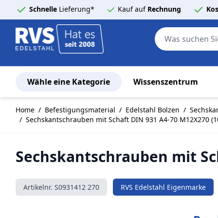
Schnelle
Lieferung*
Kauf auf
Rechnung
Kos
Wähle eine Kategorie
Wissenszentrum
Zum Inhalt springen
Home
/
Befestigungsmaterial
/
Edelstahl Bolzen
/
Sechskan
/
Sechskantschrauben mit Schaft DIN 931 A4-70 M12X270 (10
Sechskantschrauben mit Sch
Artikelnr.
S0931412 270
RVS Edelstahl Eigenmarke