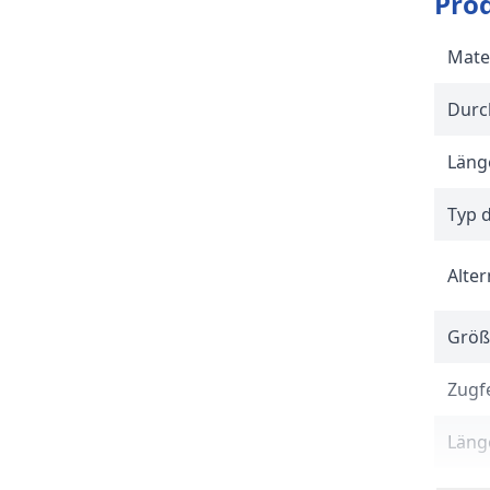
Pro
Mate
Durc
Länge
Typ 
Alter
Größ
Zugfe
Länge