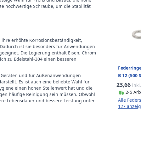
ieb
Buitenzeskant
se hochwertige Schraube, um die Stabilität
t der
10
ackung
r ihre erhöhte Korrosionsbeständigkeit,
ke
RVS Edelstahl
 Dadurch ist sie besonders für Anwendungen
eeignet. Die Legierung enthält Eisen, Chrom
eich zu Edelstahl-304 einen besseren
Federring
B 12 (500 
chen Geräten und für Außenanwendungen
stellt. Es ist auch eine beliebte Wahl für
23,66
inkl
giene einen hohen Stellenwert hat und die
2-5 Arb
gegen häufige Reinigung sein müssen. Obwohl
Alle Feder
ängere Lebensdauer und bessere Leistung unter
127 anzei