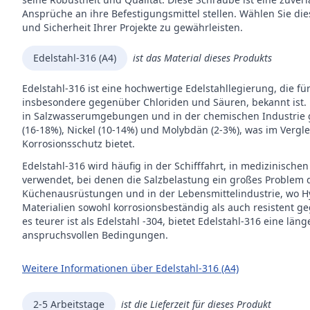
Antr
Ansprüche an ihre Befestigungsmittel stellen. Wählen Sie die
und Sicherheit Ihrer Projekte zu gewährleisten.
Inhal
Verp
Edelstahl-316 (A4)
ist das Material dieses Produkts
Edelstahl-316 ist eine hochwertige Edelstahllegierung, die fü
Mar
insbesondere gegenüber Chloriden und Säuren, bekannt ist.
in Salzwasserumgebungen und in der chemischen Industrie g
(16-18%), Nickel (10-14%) und Molybdän (2-3%), was im Vergl
Korrosionsschutz bietet.
Edelstahl-316 wird häufig in der Schifffahrt, in medizinis
verwendet, bei denen die Salzbelastung ein großes Problem dar
Küchenausrüstungen und in der Lebensmittelindustrie, wo Hy
Materialien sowohl korrosionsbeständig als auch resistent 
es teurer ist als Edelstahl -304, bietet Edelstahl-316 eine l
anspruchsvollen Bedingungen.
Weitere Informationen über Edelstahl-316 (A4)
2-5 Arbeitstage
ist die Lieferzeit für dieses Produkt