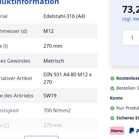
duktinformation
73,
rial
Edelstahl-316 (A4)
zzgl. V
hmesser (d)
M12
Menge
 (l)
270 mm
des Gewindes
Metrisch
DIN 931 A4-80 M12 x
nativer Artikel
Kostenlos
270
Bestellen S
e des Antriebs
SW19
Konto
Nur Produ
stigkeit
700 N/mm2
Sicheres E
 (L)
270 mm