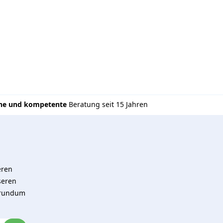
che und kompetente
Beratung seit 15 Jahren
eren
seren
 rundum