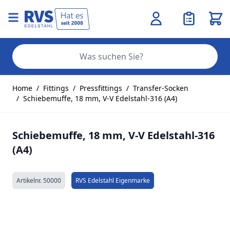
Ware
Se
Zum Inhalt springen
Home
/
Fittings
/
Pressfittings
/
Transfer-Socken
/
Schiebemuffe, 18 mm, V-V Edelstahl-316 (A4)
Schiebemuffe, 18 mm, V-V Edelstahl-316
(A4)
Artikelnr.
50000
RVS Edelstahl Eigenmarke