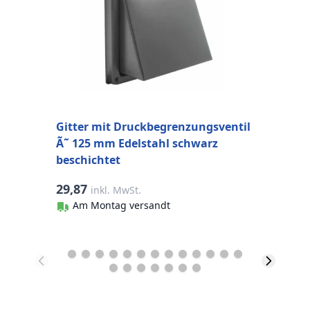
b
Gitter mit Druckbegrenzungsventil
Ã˜ 125 mm Edelstahl schwarz
beschichtet
29,87
2
inkl. MwSt.
Am Montag versandt