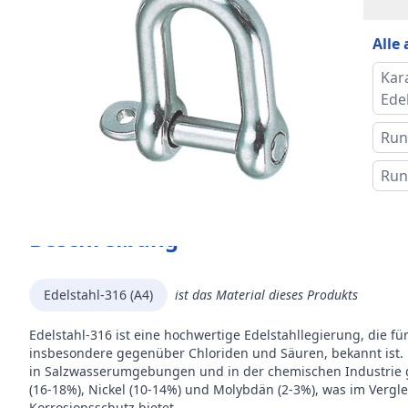
Inner
Alle
Mar
Kar
Ede
Run
Run
Beschreibung
Edelstahl-316 (A4)
ist das Material dieses Produkts
Edelstahl-316 ist eine hochwertige Edelstahllegierung, die fü
insbesondere gegenüber Chloriden und Säuren, bekannt ist.
in Salzwasserumgebungen und in der chemischen Industrie g
(16-18%), Nickel (10-14%) und Molybdän (2-3%), was im Vergl
Korrosionsschutz bietet.