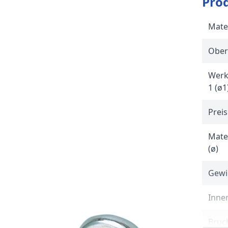
Pro
Mate
Ober
Werk
1 (ø1
Preis
Mate
(ø)
Gewi
Inner
Bruc