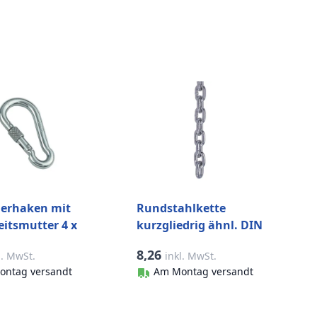
nerhaken mit
Rundstahlkette
eitsmutter 4 x
kurzgliedrig ähnl. DIN
delstahl-316
766 4 mm pro Meter
8,26
l. MwSt.
inkl. MwSt.
Edelstahl-316 (A4)
ontag versandt
Am Montag versandt