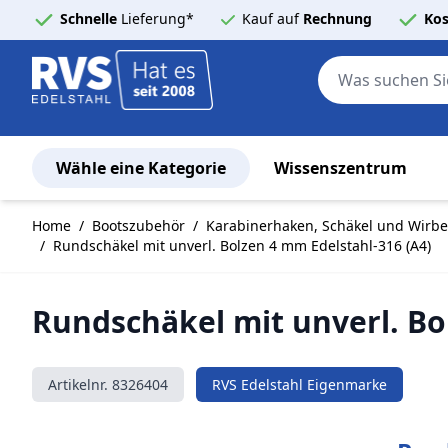
Schnelle
Lieferung*
Kauf auf
Rechnung
Kos
Wähle eine Kategorie
Wissenszentrum
Zum Inhalt springen
Home
/
Bootszubehör
/
Karabinerhaken, Schäkel und Wirbel
/
Rundschäkel mit unverl. Bolzen 4 mm Edelstahl-316 (A4)
Rundschäkel mit unverl. Bo
Artikelnr.
8326404
RVS Edelstahl Eigenmarke