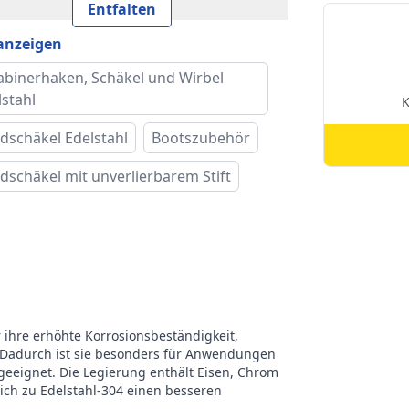
Entfalten
e Breite (iB)
8 mm
 anzeigen
ke
RVS Edelstahl
abinerhaken, Schäkel und Wirbel
lstahl
dschäkel Edelstahl
Bootszubehör
dschäkel mit unverlierbarem Stift
r ihre erhöhte Korrosionsbeständigkeit,
 Dadurch ist sie besonders für Anwendungen
eeignet. Die Legierung enthält Eisen, Chrom
eich zu Edelstahl-304 einen besseren