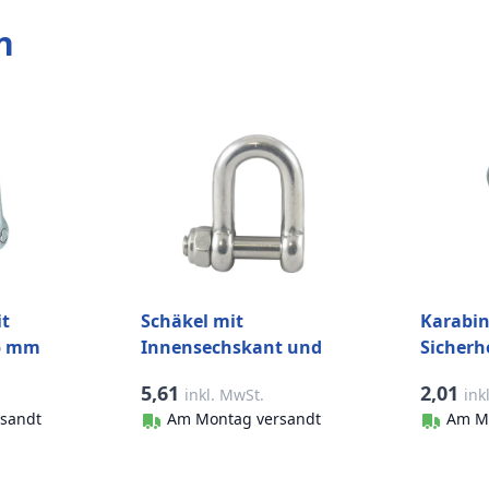
n
t
Schäkel mit
Karabi
 5 mm
Innensechskant und
Sicherh
4)
Sicherungsmutter 8
40 mm E
5,61
2,01
inkl. MwSt.
ink
mm Edelstahl-316 (A4)
(A4)
sandt
Am Montag versandt
Am M