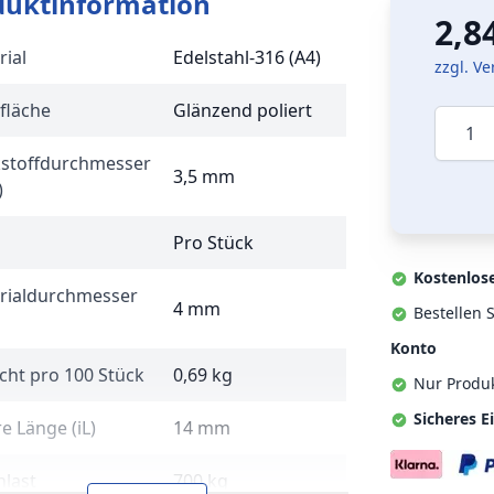
duktinformation
2,8
rial
Edelstahl-316 (A4)
zzgl. V
fläche
Glänzend poliert
Menge
stoffdurchmesser
3,5 mm
)
Pro Stück
Kostenlos
rialdurchmesser
4 mm
Bestellen S
Konto
cht pro 100 Stück
0,69 kg
Nur Produ
Sicheres E
e Länge (iL)
14 mm
hlast
700 kg