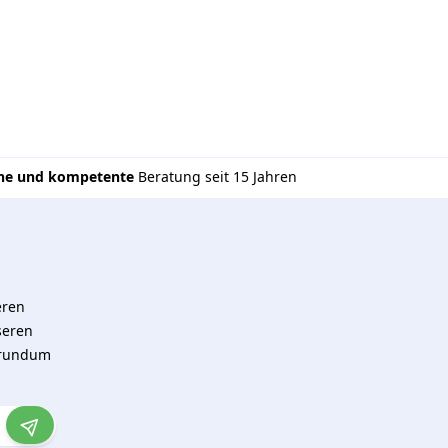
che und kompetente
Beratung seit 15 Jahren
eren
seren
 rundum