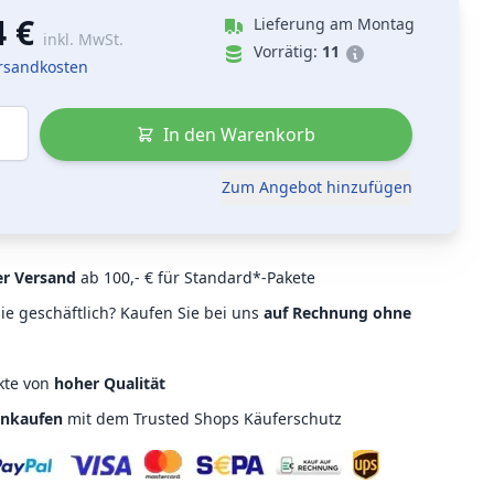
4 €
Lieferung am Montag
inkl. MwSt.
Vorrätig:
11
ersandkosten
In den Warenkorb
Zum Angebot hinzufügen
er Versand
ab 100,- € für Standard*-Pakete
ie geschäftlich? Kaufen Sie bei uns
auf Rechnung ohne
kte von
hoher Qualität
inkaufen
mit dem Trusted Shops Käuferschutz