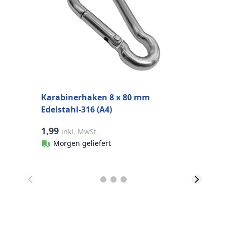
Karabinerhaken 8 x 80 mm
K
Edelstahl-316 (A4)
E
1,99
1
inkl. MwSt.
Morgen geliefert