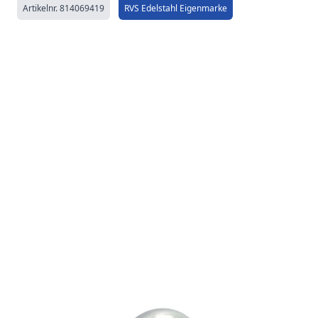
Artikelnr.
814069419
RVS Edelstahl Eigenmarke