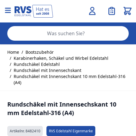
Ware
Se
Zum Inhalt springen
Home
/
Bootszubehör
/
Karabinerhaken, Schäkel und Wirbel Edelstahl
/
Rundschäkel Edelstahl
/
Rundschäkel mit Innensechskant
/
Rundschäkel mit Innensechskant 10 mm Edelstahl-316
(A4)
Rundschäkel mit Innensechskant 10
mm Edelstahl-316 (A4)
Artikelnr.
8482410
RVS Edelstahl Eigenmarke