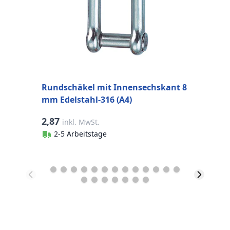
Rundschäkel mit Innensechskant 8
R
mm Edelstahl-316 (A4)
m
2,87
1
inkl. MwSt.
2-5 Arbeitstage