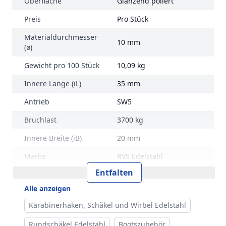
Oberfläche
Glänzend poliert
Preis
Pro Stück
Materialdurchmesser
10 mm
(ø)
Gewicht pro 100 Stück
10,09 kg
Innere Länge (iL)
35 mm
Antrieb
SW5
Bruchlast
3700 kg
Innere Breite (iB)
20 mm
Marke
RVS Edelstahl
Entfalten
Alle anzeigen
Karabinerhaken, Schäkel und Wirbel Edelstahl
Rundschäkel Edelstahl
Bootszubehör