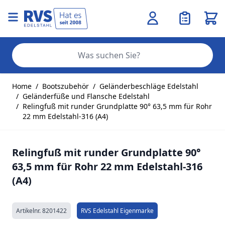
Ware
Se
Zum Inhalt springen
Home
/
Bootszubehör
/
Geländerbeschläge Edelstahl
/
Geländerfüße und Flansche Edelstahl
/
Relingfuß mit runder Grundplatte 90° 63,5 mm für Rohr
22 mm Edelstahl-316 (A4)
Relingfuß mit runder Grundplatte 90°
63,5 mm für Rohr 22 mm Edelstahl-316
(A4)
Artikelnr.
8201422
RVS Edelstahl Eigenmarke