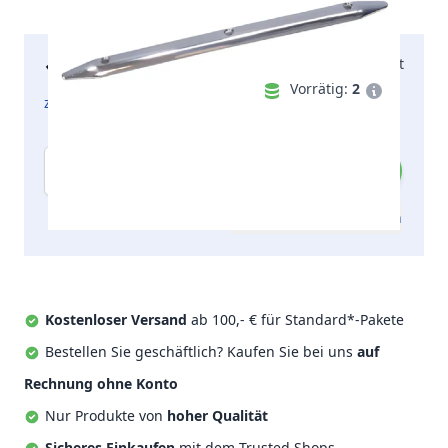
11,19 €
Morgen geliefert
inkl. MwSt.
Vorrätig:
2
zzgl. Versandkosten
Menge
Zum Angebot hinzufügen
Kostenloser Versand
ab 100,- € für Standard*-Pakete
Bestellen Sie geschäftlich? Kaufen Sie bei uns
auf
Rechnung ohne Konto
Nur Produkte von
hoher Qualität
Sicheres Einkaufen
mit dem Trusted Shops