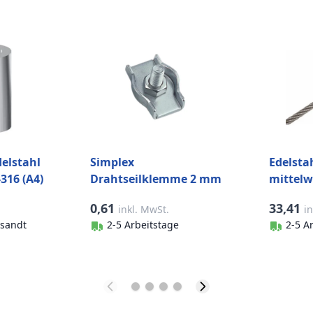
elstahl
Simplex
Edelsta
316 (A4)
Drahtseilklemme 2 mm
mittelw
Edelstahl-316 (A4)
mm (100
0,61
33,41
inkl. MwSt.
i
304 (A2)
sandt
2-5 Arbeitstage
2-5 A