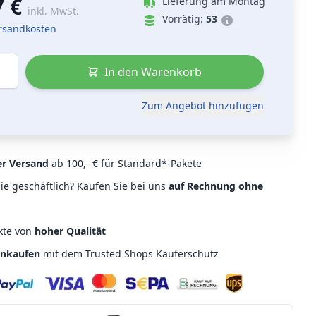
7 €
Lieferung am Montag
inkl. MwSt.
Vorrätig:
53
ersandkosten
In den Warenkorb
Zum Angebot hinzufügen
er Versand
ab 100,- € für Standard*-Pakete
ie geschäftlich? Kaufen Sie bei uns
auf Rechnung ohne
kte von
hoher Qualität
inkaufen
mit dem Trusted Shops Käuferschutz