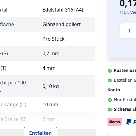
0,1
rial
Edelstahl-316 (A4)
zzgl. V
fläche
Glänzend poliert
Menge
Pro Stück
 (S)
0,7 mm
 (T)
4 mm
Kostenlos
Bestellen S
cht pro 100
0,10 kg
k
Konto
Nur Produ
e Länge (iL)
10 mm
Sicheres E
e Breite (iB)
7 mm
Entfalten
seil-