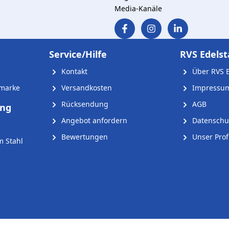
Media-Kanäle
Service/Hilfe
RVS Edelst
Kontakt
Über RVS E
nmarke
Versandkosten
Impressu
Rücksendung
AGB
ung
Angebot anfordern
Datenschu
Bewertungen
Unser Profi
m Stahl