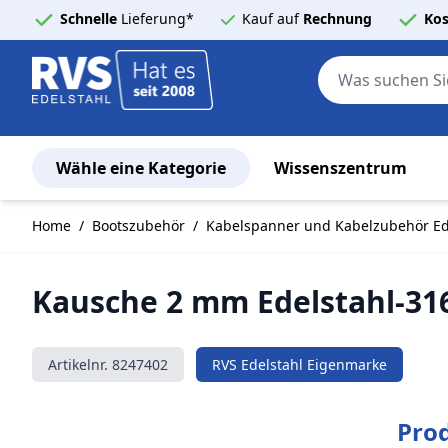
Schnelle
Lieferung*
Kauf auf
Rechnung
Kos
Wähle eine Kategorie
Wissenszentrum
Zum Inhalt springen
Home
/
Bootszubehör
/
Kabelspanner und Kabelzubehör Ed
Kausche 2 mm Edelstahl-316
Artikelnr.
8247402
RVS Edelstahl Eigenmarke
Pro