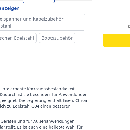
2 mm
hmesser (DS-ø)
 anzeigen
ke
RVS Edelstahl
elspanner und Kabelzubehör
lstahl
schen Edelstahl
Bootszubehör
r ihre erhöhte Korrosionsbeständigkeit,
 Dadurch ist sie besonders für Anwendungen
eeignet. Die Legierung enthält Eisen, Chrom
eich zu Edelstahl-304 einen besseren
chen Geräten und für Außenanwendungen
stellt. Es ist auch eine beliebte Wahl für