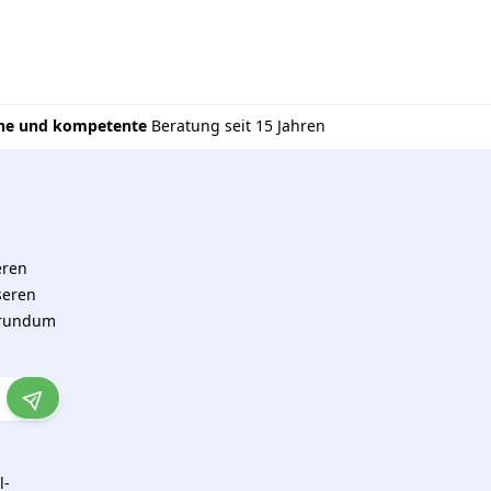
che und kompetente
Beratung seit 15 Jahren
eren
seren
 rundum
l-