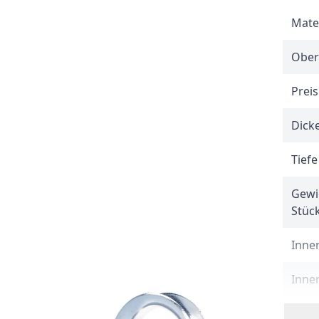
Mate
Ober
Preis
Dicke
Tiefe
Gewi
Stüc
Inner
Inner
Draht