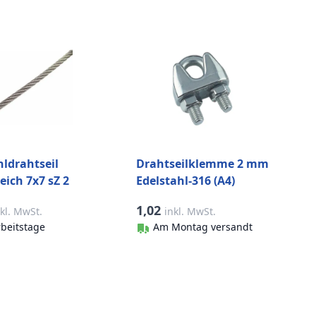
hldrahtseil
Drahtseilklemme 2 mm
eich 7x7 sZ 2
Edelstahl-316 (A4)
m) Edelstahl-
1,02
nkl. MwSt.
inkl. MwSt.
rbeitstage
Am Montag versandt