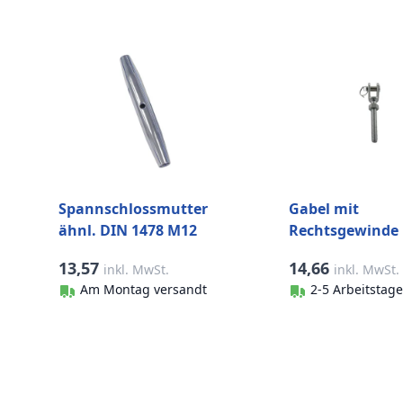
Spannschlossmutter
Gabel mit
ähnl. DIN 1478 M12
Rechtsgewinde
Edelstahl-316 (A4)
Bolzen 12 mm in
13,57
14,66
inkl. MwSt.
inkl. MwSt.
Mutter Edelstah
Am Montag versandt
2-5 Arbeitstage
(A4)