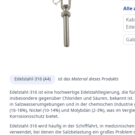
Länge
Alle
Antr
Kab
Ede
Inner
Gab
Drah
Beschreibung
Mar
Edelstahl-316 (A4)
ist das Material dieses Produkts
Edelstahl-316 ist eine hochwertige Edelstahllegierung, die fü
insbesondere gegenüber Chloriden und Säuren, bekannt ist.
in Salzwasserumgebungen und in der chemischen Industrie g
(16-18%), Nickel (10-14%) und Molybdän (2-3%), was im Vergl
Korrosionsschutz bietet.
Edelstahl-316 wird häufig in der Schifffahrt, in medizinis
verwendet, bei denen die Salzbelastung ein großes Problem dar