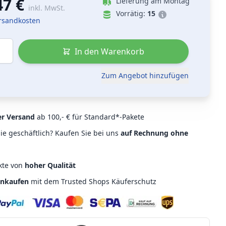
47 €
Lieferung am Montag
inkl. MwSt.
Vorrätig:
15
ersandkosten
In den Warenkorb
Zum Angebot hinzufügen
er Versand
ab 100,- € für Standard*-Pakete
ie geschäftlich? Kaufen Sie bei uns
auf Rechnung ohne
kte von
hoher Qualität
inkaufen
mit dem Trusted Shops Käuferschutz