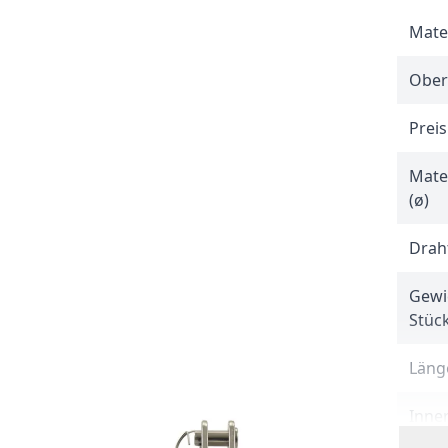
Mate
Ober
Preis
Mate
(ø)
Drah
Gewi
Stüc
Länge
Inner