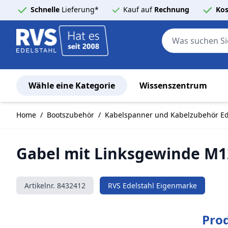
Schnelle
Lieferung*
Kauf auf
Rechnung
Kos
Wähle eine Kategorie
Wissenszentrum
Zum Inhalt springen
Home
/
Bootszubehör
/
Kabelspanner und Kabelzubehör Ed
Gabel mit Linksgewinde M12
Artikelnr.
8432412
RVS Edelstahl Eigenmarke
Pro