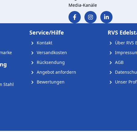
Media-Kanäle
Service/Hilfe
RVS Edelst
Kontakt
Über RVS E
nmarke
Versandkosten
Impressu
Rücksendung
AGB
ung
Angebot anfordern
Datenschu
Bewertungen
Unser Profi
m Stahl