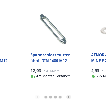
Spannschlossmutter
AFNOR-
 M12
ähnl. DIN 1480 M12
M NF E 
kl.
Edelstahl-316 (A4)
(200 Stü
12,93
4,93
inkl. MwSt.
ink
l-316
Am Montag versandt
2-5 A