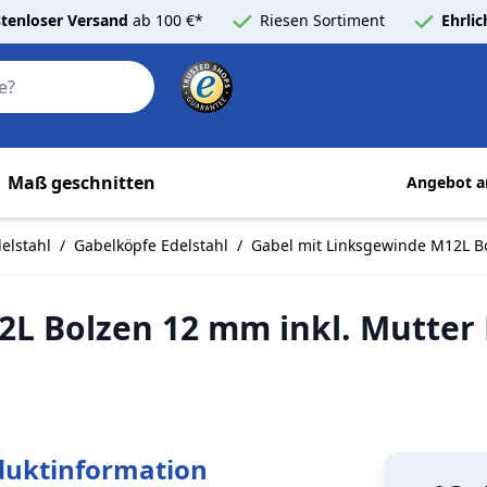
tenloser Versand
ab 100 €*
Riesen Sortiment
Ehrli
Search
Maß geschnitten
Angebot a
elstahl
/
Gabelköpfe Edelstahl
/
Gabel mit Linksgewinde M12L Bo
L Bolzen 12 mm inkl. Mutter E
duktinformation