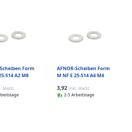
Scheiben Form
AFNOR-Scheiben Form
25-514 A2 M8
M NF E 25-514 A4 M4
ck)
(500 Stück)
3,92
l. MwSt.
inkl. MwSt.
rbeitstage
2-5 Arbeitstage