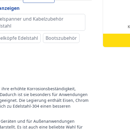
 1 (L1)
122 mm
 anzeigen
ieb
SW19
elspanner und Kabelzubehör
lstahl
e Breite (iB)
14 mm
elköpfe Edelstahl
Bootszubehör
ttyp
Metrisches Gewinde
ke
RVS Edelstahl
r ihre erhöhte Korrosionsbeständigkeit,
 Dadurch ist sie besonders für Anwendungen
eeignet. Die Legierung enthält Eisen, Chrom
eich zu Edelstahl-304 einen besseren
chen Geräten und für Außenanwendungen
stellt. Es ist auch eine beliebte Wahl für