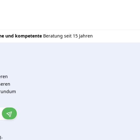
che und kompetente
Beratung seit 15 Jahren
eren
seren
 rundum
l-