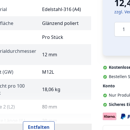
12,
rial
Edelstahl-316 (A4)
zzgl. V
fläche
Glänzend poliert
Menge
Pro Stück
rialdurchmesser
12 mm
Kostenlos
t (GW)
M12L
Bestellen S
cht pro 100
Konto
18,06 kg
k
Nur Produ
Sicheres E
 2 (L2)
80 mm
e Länge (iL)
20 mm
Entfalten