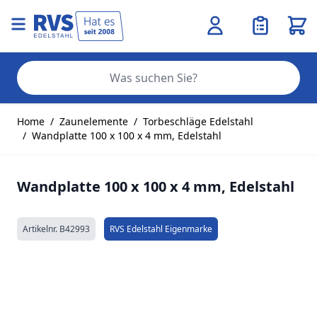
Ware
Se
Zum Inhalt springen
Home
/
Zaunelemente
/
Torbeschläge Edelstahl
/
Wandplatte 100 x 100 x 4 mm, Edelstahl
Wandplatte 100 x 100 x 4 mm, Edelstahl
Artikelnr.
B42993
RVS Edelstahl Eigenmarke