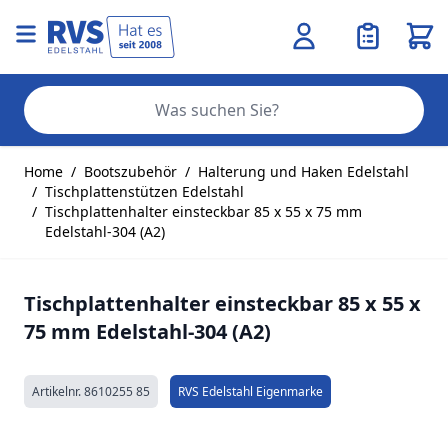
Ware
Se
Zum Inhalt springen
Home
/
Bootszubehör
/
Halterung und Haken Edelstahl
/
Tischplattenstützen Edelstahl
/
Tischplattenhalter einsteckbar 85 x 55 x 75 mm
Edelstahl-304 (A2)
Tischplattenhalter einsteckbar 85 x 55 x
75 mm Edelstahl-304 (A2)
Artikelnr.
8610255 85
RVS Edelstahl Eigenmarke