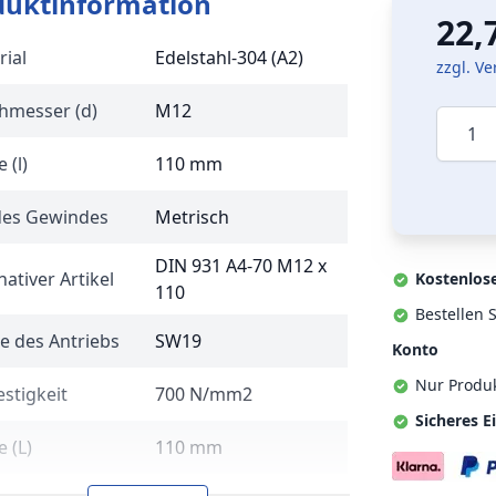
duktinformation
22,
rial
Edelstahl-304 (A2)
zzgl. V
hmesser (d)
M12
Menge
 (l)
110 mm
des Gewindes
Metrisch
DIN 931 A4-70 M12 x
nativer Artikel
Kostenlos
110
Bestellen S
e des Antriebs
SW19
Konto
Nur Produ
stigkeit
700 N/mm2
Sicheres E
 (L)
110 mm