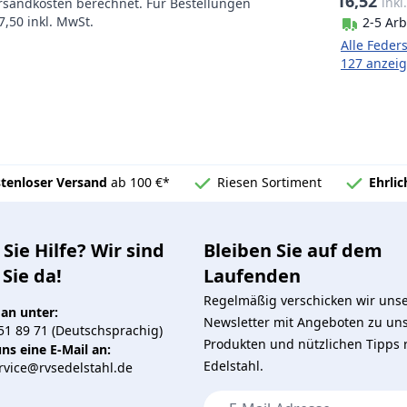
16,52
inkl
ersandkosten berechnet. Für Bestellungen
,50 inkl. MwSt.
2-5 Arb
Alle Feder
127 anzei
tenloser Versand
ab 100 €*
Riesen Sortiment
Ehrli
Sie Hilfe? Wir sind
Bleiben Sie auf dem
 Sie da!
Laufenden
Regelmäßig verschicken wir uns
 an unter:
Newsletter mit Angeboten zu un
51 89 71 (Deutschsprachig)
Produkten und nützlichen Tipps
ns eine E-Mail an:
Edelstahl.
vice@rvsedelstahl.de
E-Mail-Adresse