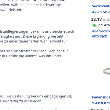
ieb
Buitenzeskant
tellen. Wählen Sie diese hochwertige
Sechskant
gewährleisten.
A2-70 M12 
t der
25
28,17
inkl
ackung
2-5 Arb
Alle Sechs
elstahllegierungen bekannt und zeichnet sich
ke
RVS Edelstahl
anzeigen
eitigkeit aus. Diese Legierung besteht
sie zu einer dauerhaften Wahl sowohl für
net sich nichtrostender Stahl weniger für
r in Berührung kommt, was ihn unter
ald Ihre Bestellung bei uns eingegangen ist,
Federring
 sorgfältig zu versenden.
1.4310 B 1