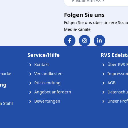
Folgen Sie uns
Folgen Sie uns über unsere Socia
Media-Kanäle
Service/Hilfe
RVS Edelst
Kontakt
Über RVS E
nmarke
Versandkosten
Impressu
Rücksendung
AGB
ung
Angebot anfordern
Datenschu
Bewertungen
Unser Profi
m Stahl