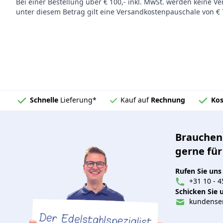
Bei einer Bestellung über € 100,- inkl. MwSt. werden keine V
unter diesem Betrag gilt eine Versandkostenpauschale von € 7
Schnelle
Lieferung*
Kauf auf
Rechnung
Kos
Brauchen 
gerne für
Rufen Sie uns
+31 10 - 4
Schicken Sie u
kundenser