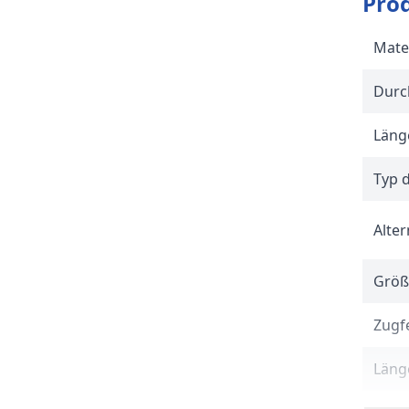
Pro
Mate
Durc
Länge
Typ 
Alter
Größ
Zugfe
Länge