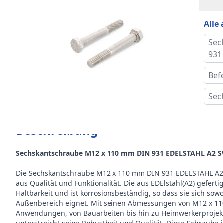
Norm
Alle
Stär
Sec
Form
931
Alte
Bef
Sec
Größ
Drah
Beschreibung
Kopf
Sechskantschraube M12 x 110 mm DIN 931 EDELSTAHL A2 SW
Preis
Die Sechskantschraube M12 x 110 mm DIN 931 EDELSTAHL A2 S
aus Qualität und Funktionalität. Die aus EDElstahl(A2) gefer
Gewi
Haltbarkeit und ist korrosionsbeständig, so dass sie sich sowo
Außenbereich eignet. Mit seinen Abmessungen von M12 x 110 
Stüc
Anwendungen, von Bauarbeiten bis hin zu Heimwerkerprojekte
unterstreicht seine Robustheit und Qualität. Diese Schraube i