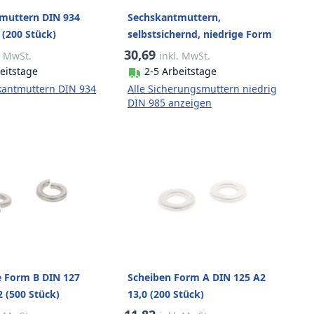
muttern DIN 934
Sechskantmuttern,
(200 Stück)
selbstsichernd, niedrige Form
DIN 985 A2-70 M12 Gleitmo
30,69
. MwSt.
inkl. MwSt.
(200 Stück)
eitstage
2-5 Arbeitstage
kantmuttern DIN 934
Alle Sicherungsmuttern niedrig
DIN 985 anzeigen
e Form B DIN 127
Scheiben Form A DIN 125 A2
2 (500 Stück)
13,0 (200 Stück)