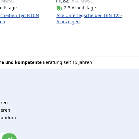
11,82
. MwSt.
inkl. MwSt.
eitstage
2-5 Arbeitstage
scheiben Typ B DIN
Alle Unterlegscheiben DIN 125-
gen
A anzeigen
che und kompetente
Beratung seit 15 Jahren
eren
seren
 rundum