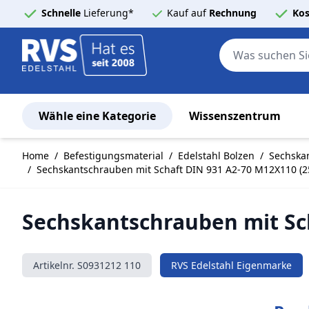
Schnelle
Lieferung*
Kauf auf
Rechnung
Kos
Wähle eine Kategorie
Wissenszentrum
Zum Inhalt springen
Home
/
Befestigungsmaterial
/
Edelstahl Bolzen
/
Sechskan
/
Sechskantschrauben mit Schaft DIN 931 A2-70 M12X110 (25
Sechskantschrauben mit Sch
Artikelnr.
S0931212 110
RVS Edelstahl Eigenmarke