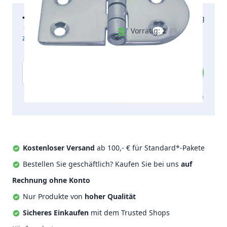
7,35 €
Lieferung am Montag
inkl. MwSt.
Vorrätig:
2
zzgl. Versandkosten
Menge
Zum Angebot hinzufügen
Kostenloser Versand
ab 100,- € für Standard*-Pakete
Bestellen Sie geschäftlich? Kaufen Sie bei uns
auf
Rechnung ohne Konto
Nur Produkte von
hoher Qualität
Sicheres Einkaufen
mit dem Trusted Shops