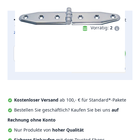
7,23 €
Morgen geliefert
inkl. MwSt.
Vorrätig:
2
zzgl. Versandkosten
Menge
Zum Angebot hinzufügen
Kostenloser Versand
ab 100,- € für Standard*-Pakete
Bestellen Sie geschäftlich? Kaufen Sie bei uns
auf
Rechnung ohne Konto
Nur Produkte von
hoher Qualität
Sicheres Einkaufen
mit dem Trusted Shops