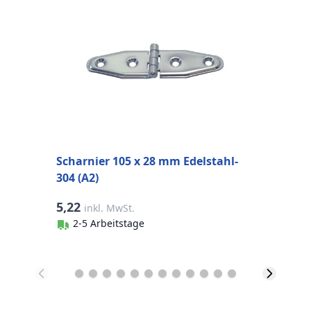
S
A
S
Scharnier 105 x 28 mm Edelstahl-
304 (A2)
5,22
9
inkl. MwSt.
2-5 Arbeitstage