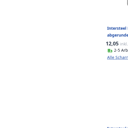
Intersteel
abgerundet
Edelstahl 
12,05
inkl
2-5 Arb
Alle Schar