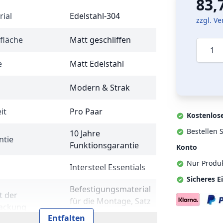
83,
rial
Edelstahl-304
zzgl. V
fläche
Matt geschliffen
Menge
e
Matt Edelstahl
Modern & Strak
it
Pro Paar
Kostenlos
Bestellen S
10 Jahre
ntie
Funktionsgarantie
Konto
Nur Produ
Intersteel Essentials
Sicheres E
Befestigungsmaterial
t der
für die Montage, Satz
ackung
Türgriffe
Entfalten