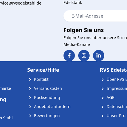
Edelstahl.
vice@rvsedelstahl.de
E-Mail-Adresse
Folgen Sie uns
Folgen Sie uns über unsere Socia
Media-Kanäle
Service/Hilfe
RVS Edelst
Kontakt
Über RVS E
nmarke
Versandkosten
Impressu
Rücksendung
AGB
ung
Angebot anfordern
Datenschu
Bewertungen
Unser Profi
m Stahl