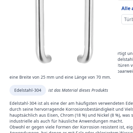
Alle
Inhal
Verp
Tür
Mar
Beschreibung
Dieser U-förmige Türgriff ist aus rostfreiem Stahl gefertigt 
mattes Aussehen erhält. Durch die Verwendung von edelstahl 
Türgriffe können sowohl an Einzel- als auch an Doppeltüre
häufiger an Haustüren zu sehen. Dieser Türgriff wird paarwe
eine Breite von 25 mm und eine Länge von 70 mm.
Edelstahl-304
ist das Material dieses Produkts
Edelstahl-304 ist als eine der am häufigsten verwendeten Ed
durch seine hervorragende Korrosionsbeständigkeit und Viels
hauptsächlich aus Eisen, Chrom (18 %) und Nickel (8 %), was 
industrielle als auch für häusliche Anwendungen macht.
Obwohl er gegen viele Formen der Korrosion resistent ist, eig
Anwendungen, bei denen er mit Salz oder chloriertem Wasse