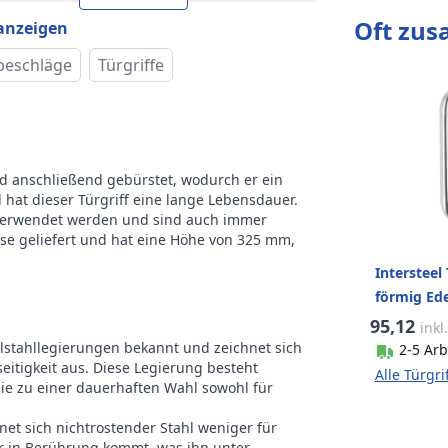
Befestigungsmaterial
Oft zu
 anzeigen
t der
für die Montage, Set
ackung
beschläge
Türgriffe
Türgriffe
ke
Intersteel
und anschließend gebürstet, wodurch er ein
hat dieser Türgriff eine lange Lebensdauer.
n verwendet werden und sind auch immer
ise geliefert und hat eine Höhe von 325 mm,
Intersteel
förmig Ede
95,12
inkl
elstahllegierungen bekannt und zeichnet sich
2-5 Arb
eitigkeit aus. Diese Legierung besteht
Alle Türgr
sie zu einer dauerhaften Wahl sowohl für
net sich nichtrostender Stahl weniger für
r in Berührung kommt, was ihn unter