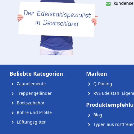
kundenser
Beliebte Kategorien
Marken
Zaunelemente
Q-Railing
Treppengeländer
RVS Edelstahl Eige
Bootszubehör
Produktempfehl
Rohre und Profile
Blog
Lüftungsgitter
Typen aus rostfreie