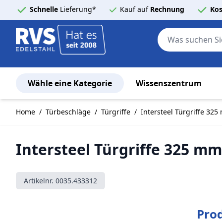
Schnelle
Lieferung*
Kauf auf
Rechnung
Kos
Wähle eine Kategorie
Wissenszentrum
Zum Inhalt springen
Home
/
Türbeschläge
/
Türgriffe
/
Intersteel Türgriffe 32
Intersteel Türgriffe 325 mm
Artikelnr.
0035.433312
Pro