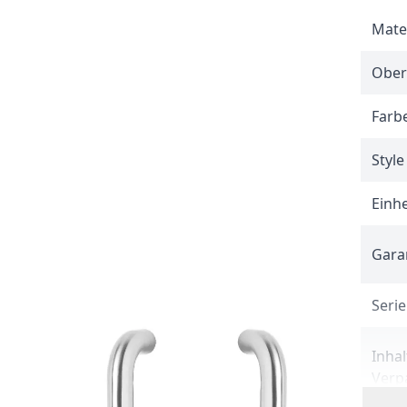
Mate
Ober
Farb
Style
Einhe
Gara
Serie
Inhal
Verp