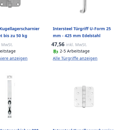
 Kugellagerscharnier
Intersteel Türgriff U-Form 25
 bis zu 50 kg
mm - 425 mm Edelstahl
gebürstet
gebürstet
47,56
. MwSt.
inkl. MwSt.
eitstage
2-5 Arbeitstage
niere anzeigen
Alle Türgriffe anzeigen