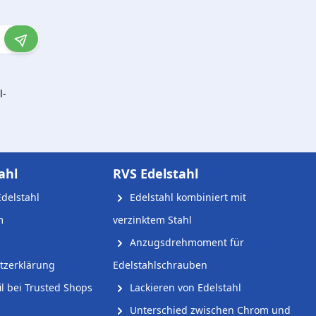
l-
ahl
RVS Edelstahl
delstahl
Edelstahl kombiniert mit
m
verzinktem Stahl
Anzugsdrehmoment für
tzerklärung
Edelstahlschrauben
l bei Trusted Shops
Lackieren von Edelstahl
Unterschied zwischen Chrom und