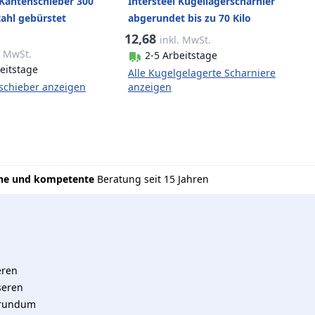
 Kantenschieber 300
Intersteel Kugellagerscharnier
ahl gebürstet
abgerundet bis zu 70 Kilo
Edelstahl gebürstet
12,68
inkl. MwSt.
. MwSt.
2-5 Arbeitstage
eitstage
Alle Kugelgelagerte Scharniere
nschieber anzeigen
anzeigen
che und kompetente
Beratung seit 15 Jahren
eren
seren
 rundum