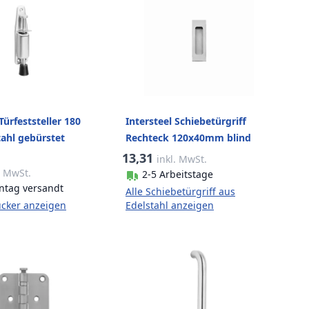
Türfeststeller 180
Intersteel Schiebetürgriff
ahl gebürstet
Rechteck 120x40mm blind
Edelstahl gebürstet
13,31
inkl. MwSt.
. MwSt.
2-5 Arbeitstage
tag versandt
Alle Schiebetürgriff aus
ücker anzeigen
Edelstahl anzeigen