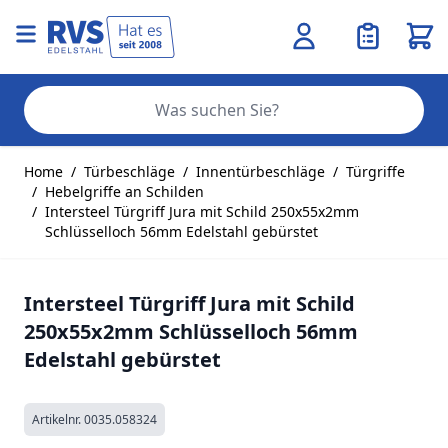
Ware
Se
Zum Inhalt springen
Home
/
Türbeschläge
/
Innentürbeschläge
/
Türgriffe
/
Hebelgriffe an Schilden
/
Intersteel Türgriff Jura mit Schild 250x55x2mm
Schlüsselloch 56mm Edelstahl gebürstet
Intersteel Türgriff Jura mit Schild
250x55x2mm Schlüsselloch 56mm
Edelstahl gebürstet
Artikelnr.
0035.058324