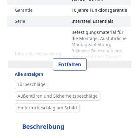
Garantie
10 Jahre Funktionsgarantie
Serie
Intersteel Essentials
Befestigungsmaterial für
die Montage, Ausführliche
Montageanleitung,
Inklusive Bohrschablone,
Inhalt der Verpackung
Innenschild mit Türgriff
und Zylinderloch,
Entfalten
Außenschild mit Türgriff
Alle anzeigen
und Zylinderschutz
Türbeschläge
Innenschild mit Türgriff
und Profilzylinderloch,
Außentüren und Sicherheitsbeschläge
inklusive Bohrschablone,
Außenschild mit Türgriff
Hintertürbeschlag am Schild
Inhalt der Verpackung
und Kernziehschutz,
ausführliche
Montageanleitung,
Beschreibung
Befestigungsmaterial für
die Montage