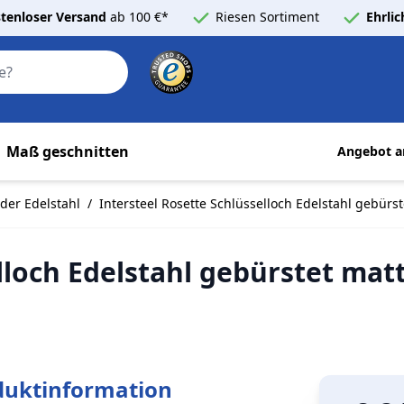
tenloser Versand
ab 100 €*
Riesen Sortiment
Ehrli
Search
Maß geschnitten
Angebot a
lder Edelstahl
/
Intersteel Rosette Schlüsselloch Edelstahl gebürs
elloch Edelstahl gebürstet ma
duktinformation