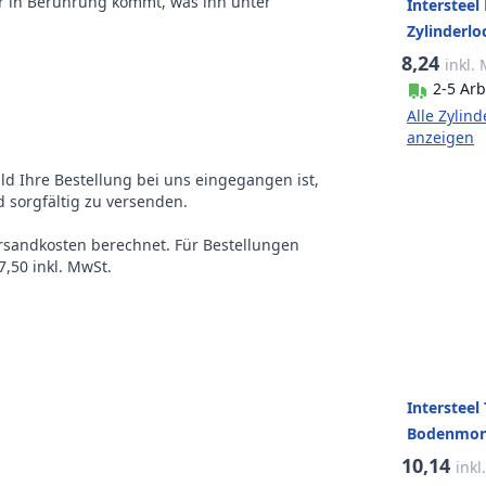
r in Berührung kommt, was ihn unter
Intersteel
Zylinderlo
gebürstet
8,24
inkl.
2-5 Arb
Alle Zylind
anzeigen
ald Ihre Bestellung bei uns eingegangen ist,
 sorgfältig zu versenden.
ersandkosten berechnet. Für Bestellungen
,50 inkl. MwSt.
Intersteel
Bodenmon
Edelstahl 
10,14
inkl