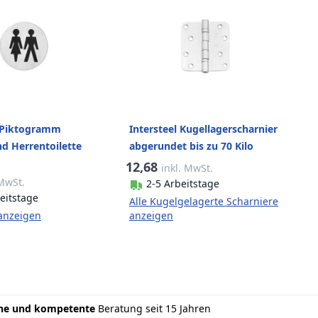
l Piktogramm
Intersteel Kugellagerscharnier
d Herrentoilette
abgerundet bis zu 70 Kilo
end rund Edelstahl
Edelstahl gebürstet
12,68
inkl. MwSt.
 MwSt.
2-5 Arbeitstage
eitstage
Alle Kugelgelagerte Scharniere
 anzeigen
anzeigen
che und kompetente
Beratung seit 15 Jahren