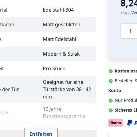
8,2
rial
Edelstahl-304
zzgl. V
fläche
Matt geschliffen
Menge
e
Matt Edelstahl
Modern & Strak
it
Pro Stück
Kostenlos
Bestellen S
Geeignet für eine
 der Tür
Türstärke von 38 - 42
Konto
mm
Nur Produ
10 Jahre
Sicheres E
ntie
Funktionsgarantie
Intersteel Essentials
Entfalten