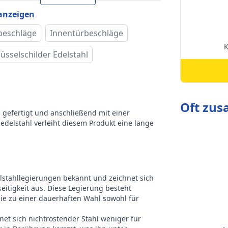
Befestigungsmaterial
 anzeigen
t der
für die Montage,
beschläge
Innentürbeschläge
ackung
Wappenschild mit
Schlüsselloch
lüsselschilder Edelstahl
Befestigungsmaterial
t der
für die Montage,
ackung
Rosette mit
Schlüsselloch
Oft zu
l gefertigt und anschließend mit einer
delstahl verleiht diesem Produkt eine lange
ke
Intersteel
elstahllegierungen bekannt und zeichnet sich
eitigkeit aus. Diese Legierung besteht
sie zu einer dauerhaften Wahl sowohl für
net sich nichtrostender Stahl weniger für