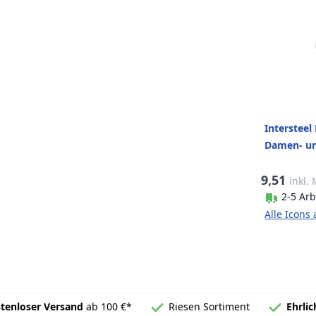
Interstee
Damen- un
selbstkleb
9,51
gebürstet
inkl.
2-5 Arb
Alle Icons
tenloser Versand
ab 100 €*
Riesen Sortiment
Ehrli