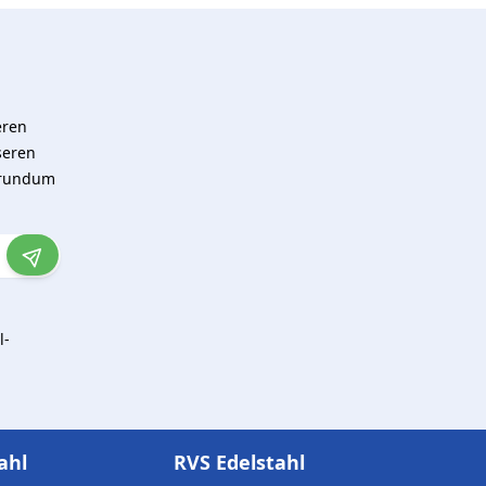
eren
seren
 rundum
l-
ahl
RVS Edelstahl