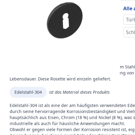
Alle
Inhal
Tür
Verp
Sch
Inhal
Beschreibung
Verp
Diese runde Rosette mit Schlüsselloch ist aus rostfreiem Stah
mattschwarzen Beschichtung versehen. Die Verwendung von e
Mar
Lebensdauer. Diese Rosette wird einzeln geliefert.
Edelstahl-304
ist das Material dieses Produkts
Edelstahl-304 ist als eine der am häufigsten verwendeten Ed
durch seine hervorragende Korrosionsbeständigkeit und Viels
hauptsächlich aus Eisen, Chrom (18 %) und Nickel (8 %), was 
industrielle als auch für häusliche Anwendungen macht.
Obwohl er gegen viele Formen der Korrosion resistent ist, eig