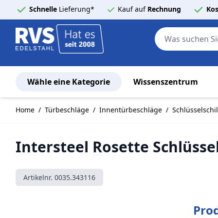
Schnelle
Lieferung*
Kauf auf
Rechnung
Kos
Wähle eine Kategorie
Wissenszentrum
Zum Inhalt springen
Home
/
Türbeschläge
/
Innentürbeschläge
/
Schlüsselschi
Intersteel Rosette Schlüss
Artikelnr.
0035.343116
Pro