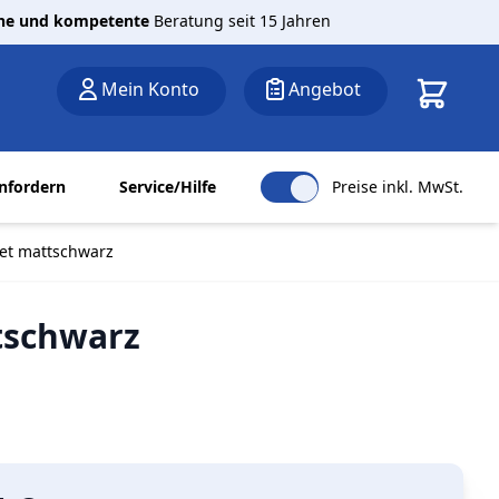
che und kompetente
Beratung seit 15 Jahren
Warenkor
Mein Konto
Angebot
nfordern
Service/Hilfe
Preise inkl. MwSt.
tet mattschwarz
ttschwarz