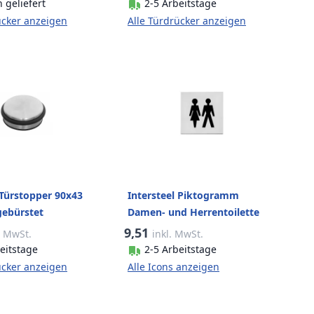
 geliefert
2-5 Arbeitstage
ücker anzeigen
Alle Türdrücker anzeigen
 Türstopper 90x43
Intersteel Piktogramm
gebürstet
Damen- und Herrentoilette
selbstklebendes Quadrat aus
9,51
. MwSt.
inkl. MwSt.
gebürstetem Edelstahl
eitstage
2-5 Arbeitstage
ücker anzeigen
Alle Icons anzeigen