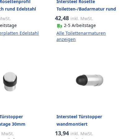
 Rosettenprofil
Intersteel Rosette
ch rund Edelstahl
Toiletten-/Badarmatur rund
 mattschwarz
Edelstahl gebürstet
42,48
 MwSt.
inkl. MwSt.
mattschwarz
eitstage
2-5 Arbeitstage
erplatten Edelstahl
Alle Toilettenarmaturen
anzeigen
 Türstopper
Intersteel Türstopper
tage 30mm
wandmontiert
gebürstet
abgerundet34x79mm
13,94
. MwSt.
inkl. MwSt.
Edelstahl gebürstet