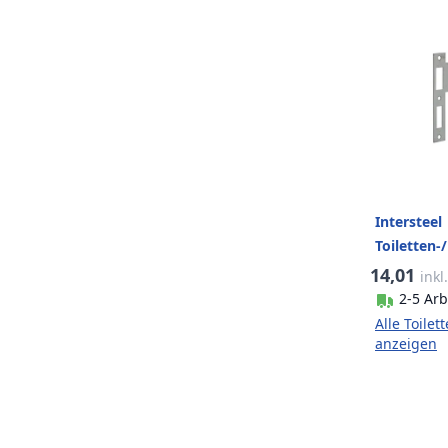
Intersteel
Toiletten
63/8 mm E
14,01
inkl
2-5 Arb
Alle Toile
anzeigen