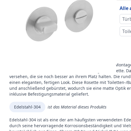
Verp
Alle
Mar
Tür
Toi
Beschreibung
Mit den magnetischen Rosetten von Intersteel ist die Montage
Rosette erleichtert die korrekte Positionierung der Rosette. D
versehen, die sie noch besser an ihrem Platz halten. Die rund
einen eleganten, fertigen Look. Diese Rosette mit Toiletten-/B
und anschließend gebürstet, wodurch sie eine matte Optik e
inklusive Befestigungsmaterial geliefert.
Edelstahl-304
ist das Material dieses Produkts
Edelstahl-304 ist als eine der am häufigsten verwendeten Ed
durch seine hervorragende Korrosionsbeständigkeit und Viels