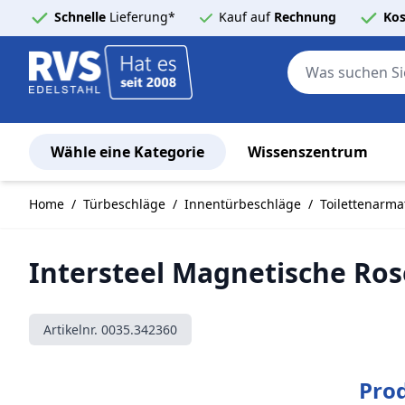
Schnelle
Lieferung*
Kauf auf
Rechnung
Kos
Wähle eine Kategorie
Wissenszentrum
Zum Inhalt springen
Home
/
Türbeschläge
/
Innentürbeschläge
/
Toilettenarma
Intersteel Magnetische Ro
Artikelnr.
0035.342360
Pro