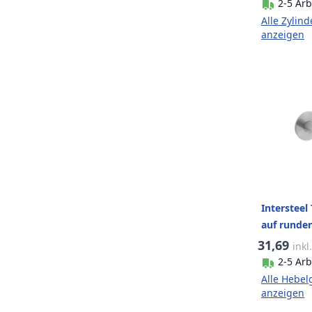
2-5 Arb
Alle Zylind
anzeigen
Intersteel
auf runde
Edelstahl 
31,69
inkl
2-5 Arb
Alle Hebelg
anzeigen