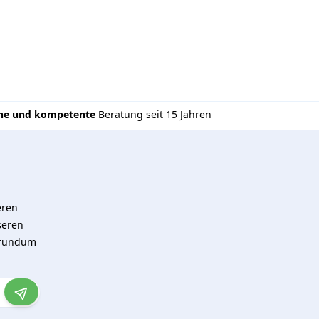
che und kompetente
Beratung seit 15 Jahren
eren
seren
 rundum