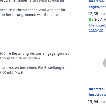
sie zu einer dauerhaften Wahl sowohl für
Intersteel
abgerundet
net sich nichtrostender Stahl weniger für
Edelstahl 
12,68
inkl
r in Berührung kommt, was ihn unter
2-5 Arb
Alle Kugel
anzeigen
ald Ihre Bestellung bei uns eingegangen ist,
 sorgfältig zu versenden.
ersandkosten berechnet. Für Bestellungen
,50 inkl. MwSt.
Intersteel
Rosette r
Profilzyli
13,94
inkl
gebürstet