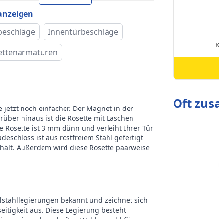
ackung
Toiletten-/Badezimmerverschluss
 anzeigen
ke
Intersteel
beschläge
Innentürbeschläge
lettenarmaturen
Oft zu
 jetzt noch einfacher. Der Magnet in der
arüber hinaus ist die Rosette mit Laschen
e Rosette ist 3 mm dünn und verleiht Ihrer Tür
adeschloss ist aus rostfreiem Stahl gefertigt
rhält. Außerdem wird diese Rosette paarweise
elstahllegierungen bekannt und zeichnet sich
eitigkeit aus. Diese Legierung besteht