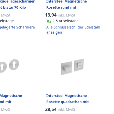
 Kugellagerscharnier
Intersteel Magnetische
 bis zu 70 Kilo
Rosette rund mit
gebürstet
Schlüsselloch Edelstahl
13,94
. MwSt.
inkl. MwSt.
gebürstet
eitstage
2-5 Arbeitstage
gelagerte Scharniere
Alle Schlüsselschilder Edelstahl
anzeigen
 Magnetische
Intersteel Magnetische
und mit
Rosette quadratisch mit
nderloch Edelstahl
Toiletten-/Badezimmerschloss
28,54
. MwSt.
inkl. MwSt.
Edelstahl gebürstet