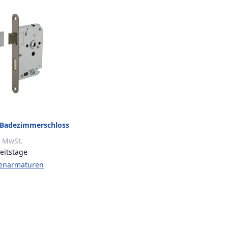
-/Badezimmerschloss
delstahl gebürstet
. MwSt.
eitstage
ttenarmaturen