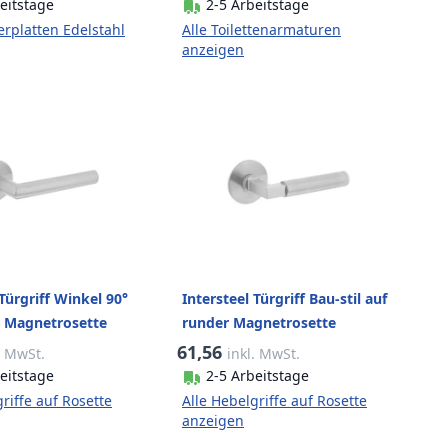
eitstage
2-5 Arbeitstage
erplatten Edelstahl
Alle Toilettenarmaturen
anzeigen
 Türgriff Winkel 90°
Intersteel Türgriff Bau-stil auf
r Magnetrosette
runder Magnetrosette
gebürstet
Edelstahl gebürstet
61,56
. MwSt.
inkl. MwSt.
eitstage
2-5 Arbeitstage
riffe auf Rosette
Alle Hebelgriffe auf Rosette
anzeigen