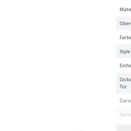
Mate
Ober
Farb
Style
Einhe
Dick
Tür
Gara
Serie
Inhal