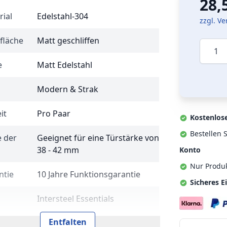
28,
rial
Edelstahl-304
zzgl. V
fläche
Matt geschliffen
Menge
e
Matt Edelstahl
Modern & Strak
it
Pro Paar
Kostenlos
Bestellen S
e der
Geeignet für eine Türstärke von
38 - 42 mm
Konto
Nur Produ
ntie
10 Jahre Funktionsgarantie
Sicheres E
Intersteel Essentials
Entfalten
t der
Rosette mit