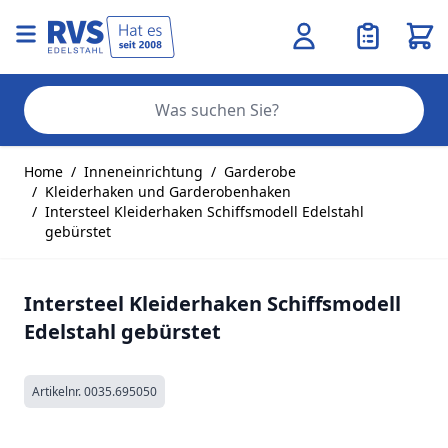
Ware
Se
Zum Inhalt springen
Home
/
Inneneinrichtung
/
Garderobe
/
Kleiderhaken und Garderobenhaken
/
Intersteel Kleiderhaken Schiffsmodell Edelstahl
gebürstet
Intersteel Kleiderhaken Schiffsmodell
Edelstahl gebürstet
Artikelnr.
0035.695050