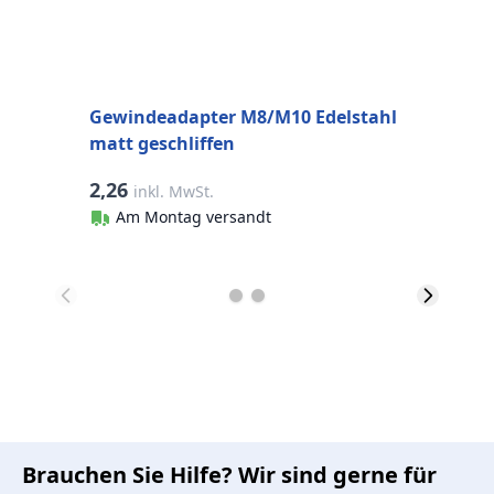
Gewindeadapter M8/M10 Edelstahl
matt geschliffen
2,26
2
inkl. MwSt.
Am Montag versandt
Brauchen Sie Hilfe? Wir sind gerne für