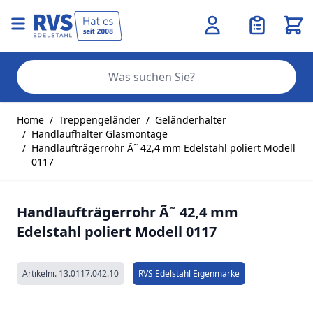
Ware
Se
Zum Inhalt springen
Home
/
Treppengeländer
/
Geländerhalter
/
Handlaufhalter Glasmontage
/
Handlaufträgerrohr Ã˜ 42,4 mm Edelstahl poliert Modell
0117
Handlaufträgerrohr Ã˜ 42,4 mm
Edelstahl poliert Modell 0117
Artikelnr.
13.0117.042.10
RVS Edelstahl Eigenmarke