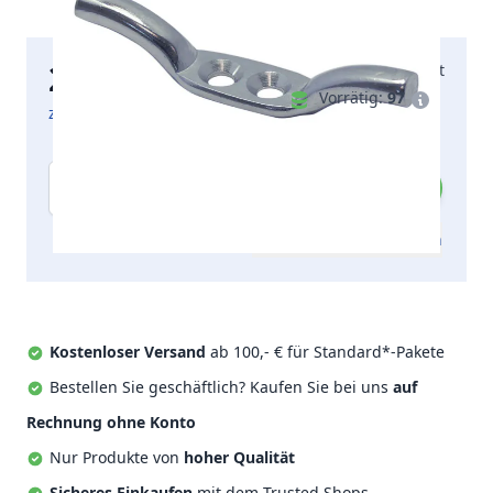
2,82 €
Morgen geliefert
inkl. MwSt.
Vorrätig:
97
zzgl. Versandkosten
Menge
Zum Angebot hinzufügen
Kostenloser Versand
ab 100,- € für Standard*-Pakete
Bestellen Sie geschäftlich? Kaufen Sie bei uns
auf
Rechnung ohne Konto
Nur Produkte von
hoher Qualität
Sicheres Einkaufen
mit dem Trusted Shops