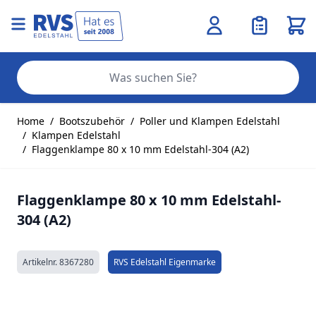
Ware
Se
Zum Inhalt springen
Home
/
Bootszubehör
/
Poller und Klampen Edelstahl
/
Klampen Edelstahl
/
Flaggenklampe 80 x 10 mm Edelstahl-304 (A2)
Flaggenklampe 80 x 10 mm Edelstahl-
304 (A2)
Artikelnr.
8367280
RVS Edelstahl Eigenmarke