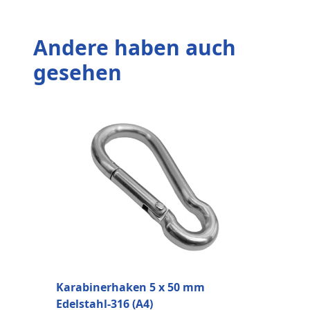
Andere haben auch
gesehen
K
E
Karabinerhaken 5 x 50 mm
Edelstahl-316 (A4)