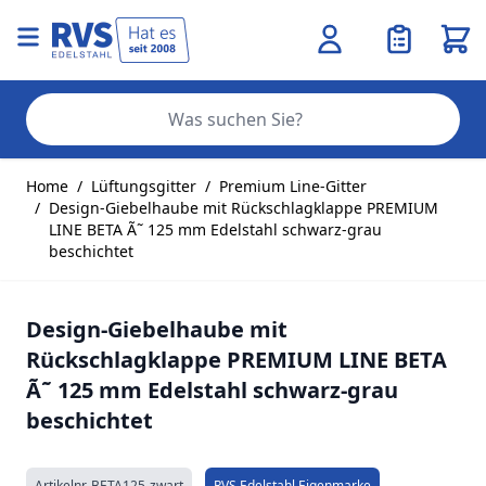
Ware
Se
Zum Inhalt springen
Home
/
Lüftungsgitter
/
Premium Line-Gitter
/
Design-Giebelhaube mit Rückschlagklappe PREMIUM
LINE BETA Ã˜ 125 mm Edelstahl schwarz-grau
beschichtet
Design-Giebelhaube mit
Rückschlagklappe PREMIUM LINE BETA
Ã˜ 125 mm Edelstahl schwarz-grau
beschichtet
Artikelnr.
BETA125-zwart
RVS Edelstahl Eigenmarke