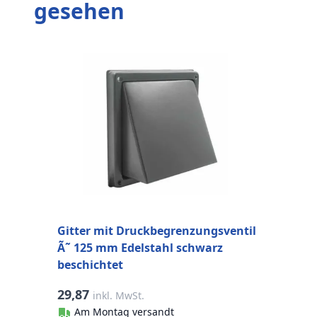
gesehen
Gitter mit Druckbegrenzungsventil
G
Ã˜ 125 mm Edelstahl schwarz
Ã
beschichtet
b
29,87
2
inkl. MwSt.
Am Montag versandt