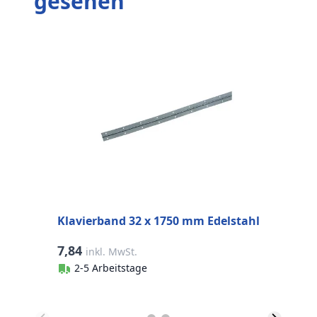
gesehen
E
E
Klavierband 32 x 1750 mm Edelstahl
7,84
1
inkl. MwSt.
2-5 Arbeitstage