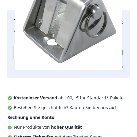
71,16 €
2-5 Arbeitstage
inkl. MwSt.
zzgl. Versandkosten
Menge
Zum Angebot hinzufügen
Kostenloser Versand
ab 100,- € für Standard*-Pakete
Bestellen Sie geschäftlich? Kaufen Sie bei uns
auf
Rechnung ohne Konto
Nur Produkte von
hoher Qualität
Sicheres Einkaufen
mit dem Trusted Shops